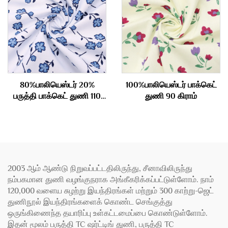
80%பாலியெஸ்டர் 20%
100%பாலியெஸ்டர் பாக்கெட்
பருத்தி பாக்கெட் துணி 110
துணி 90 கிராம்
gsm
2003 ஆம் ஆண்டு நிறுவப்பட்டதிலிருந்து, சீனாவிலிருந்து
நம்பகமான துணி வழங்குநராக அங்கீகரிக்கப்பட்டுள்ளோம். நாம்
120,000 வளைய சுழற்று இயந்திரங்கள் மற்றும் 300 காற்று-ஜெட்
துணிநூல் இயந்திரங்களைக் கொண்ட செங்குத்து
ஒருங்கிணைந்த தயாரிப்பு உள்கட்டமைப்பை கொண்டுள்ளோம்.
இதன் மூலம் பருத்தி TC ஷர்ட்டிங் துணி, பருத்தி TC