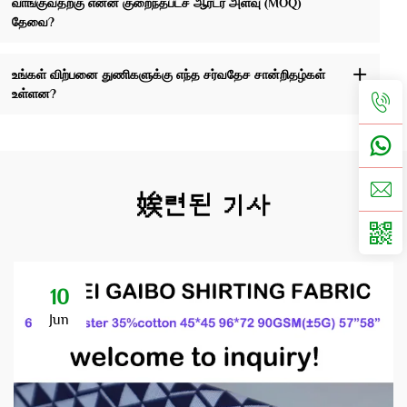
வாங்குவதற்கு என்ன குறைந்தபட்ச ஆர்டர் அளவு (MOQ)
தேவை?
உங்கள் விற்பனை துணிகளுக்கு எந்த சர்வதேச சான்றிதழ்கள்
உள்ளன?
娭련된 기사
10
Jun