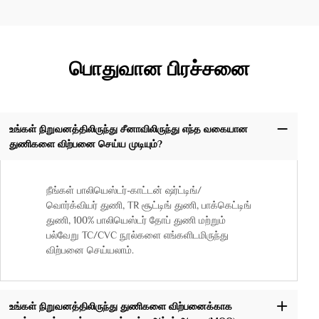
பொதுவான பிரச்சனை
உங்கள் நிறுவனத்திலிருந்து சீனாவிலிருந்து எந்த வகையான
துணிகளை விற்பனை செய்ய முடியும்?
நீங்கள் பாலியெஸ்டர்-காட்டன் ஷர்ட்டிங்/
வொர்க்வியர் துணி, TR சூட்டிங் துணி, பாக்கெட்டிங்
துணி, 100% பாலியெஸ்டர் தோப் துணி மற்றும்
பல்வேறு TC/CVC நூல்களை எங்களிடமிருந்து
விற்பனை செய்யலாம்.
உங்கள் நிறுவனத்திலிருந்து துணிகளை விற்பனைக்காக