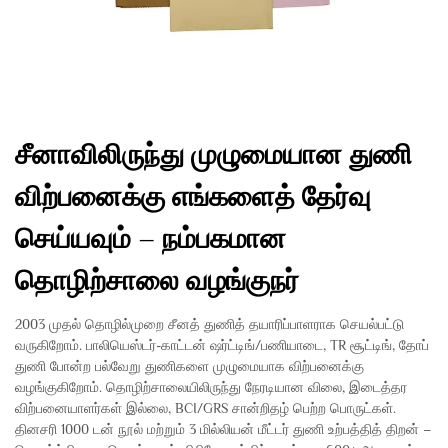
சீனாவிலிருந்து முழுமையான துணி
விற்பனைக்கு எங்களைத் தேர்வு
செய்யவும் – நம்பகமான
தொழிற்சாலை வழங்குநர்
2003 முதல் தொழில்முறை சீனத் துணித் தயாரிப்பாளராக செயல்பட்டு
வருகிறோம். பாலியெஸ்டர்-காட்டன் ஷர்ட்டிங்/பணியாடை, TR சூட்டிங், தோப்
துணி போன்ற பல்வேறு துணிகளை முழுமையாக விற்பனைக்கு
வழங்குகிறோம். தொழிற்சாலையிலிருந்து நேரடியான விலை, இடைத்தர
விற்பனையாளர்கள் இல்லை, BCI/GRS சான்றிதழ் பெற்ற பொருட்கள்.
தினசரி 1000 டன் நூல் மற்றும் 3 மில்லியன் மீட்டர் துணி உற்பத்தித் திறன் –