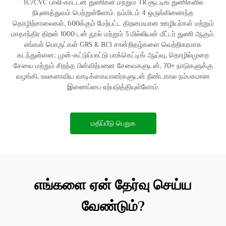
TC/CVC பாலி-காட்டன் துணிகள் மற்றும் TR சூட்டிங் துணிகளில்
நிபுணத்துவம் பெற்றுள்ளோம். நம்மிடம் 4 ஒருங்கிணைந்த
தொழிற்சாலைகள், 600க்கும் மேற்பட்ட திறமையான ஊழியர்கள் மற்றும்
மாதாந்திர திறன் 1000 டன் நூல் மற்றும் 3 மில்லியன் மீட்டர் துணி ஆகும்.
எங்கள் பொருட்கள் GRS & BCI சான்றிதழ்களை வெற்றிகரமாக
கடந்துள்ளன; முன்-கட்டுப்பாட்டு பாக்கெட்டிங் ஆய்வு, தொழில்முறை
சேவை மற்றும் சிறந்த பின்விற்பனை சேவைகளுடன், 70+ நாடுகளுக்கு
வழங்கி, உலகளாவிய வாடிக்கையாளர்களுடன் நீண்டகால நம்பகமான
இணைப்பை ஏற்படுத்தியுள்ளோம்.
மதிப்பீடு பெறுக
எங்களை ஏன் தேர்வு செய்ய
வேண்டும்?