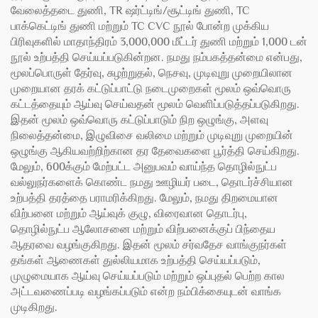
வேலைத்தடை துணி, TR ஷர்ட்டிங்/சூட்டிங் துணி, TC
பாக்கெட்டிங் துணி மற்றும் TC CVC நூல் போன்ற முக்கிய
பிரிவுகளில் மாதாந்திரம் 3,000,000 மீட்டர் துணி மற்றும் 1,000 டன்
நூல் உற்பத்தி செய்யப்படுகின்றன. நமது நம்பகத்தன்மை என்பது,
மூலப்பொருள் தேர்வு, சுழற்றுதல், நெசவு, முடிவுறு முறையிலான
முறையான தரக் கட்டுப்பாட்டு நடைமுறைகள் மூலம் ஒவ்வொரு
கட்டத்தையும் ஆய்வு செய்வதன் மூலம் வெளிப்படுத்தப்படுகிறது.
இதன் மூலம் ஒவ்வொரு கட்டுப்பாடும் நிற ஒழுங்கு, அளவு
நிலைத்தன்மை, இழுவிசை வலிமை மற்றும் முடிவுறு முறையின்
ஒழுங்கு ஆகியவற்றிற்கான தர தேவைகளை பூர்த்தி செய்கிறது.
மேலும், 600க்கும் மேற்பட்ட அனுபவம் வாய்ந்த தொழில்நுட்ப
வல்லுநர்களைக் கொண்ட நமது ஊழியர் படை, தொடர்ச்சியான
உற்பத்தி தரத்தை பராமரிக்கிறது. மேலும், நமது திறமையான
விற்பனை மற்றும் ஆய்வுக் குழு, விரைவான தொடர்பு,
தொழில்நுட்ப ஆலோசனை மற்றும் விற்பனைக்குப் பிந்தைய
ஆதரவை வழங்குகிறது. இதன் மூலம் சர்வதேச வாங்குநர்கள்
தங்கள் ஆணைகள் துல்லியமாக உற்பத்தி செய்யப்படும்,
முழுமையாக ஆய்வு செய்யப்படும் மற்றும் ஒப்புதல் பெற்ற கால
அட்டவணைப்படி வழங்கப்படும் என்ற நம்பிக்கையுடன் வாங்க
முடிகிறது.