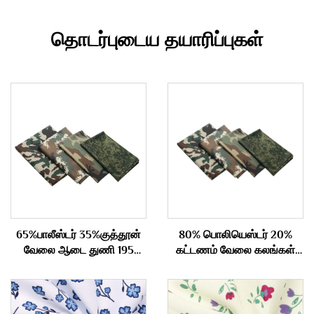
தொடர்புடைய தயாரிப்புகள்
65%பாலீஸ்டர் 35%குத்தூன்
80% பொலியெஸ்டர் 20%
வேலை ஆடை துணி 195
கட்டணம் வேலை கலங்கள்
கிராம்
தொழில் 235gsm