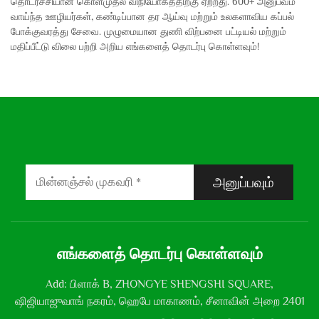
தொடர்ச்சியான கொள்முதல் விநியோகத்திற்கு ஏற்றது. 600+ அனுபவம்
வாய்ந்த ஊழியர்கள், கண்டிப்பான தர ஆய்வு மற்றும் உலகளாவிய கப்பல்
போக்குவரத்து சேவை. முழுமையான துணி விற்பனை பட்டியல் மற்றும்
மதிப்பீட்டு விலை பற்றி அறிய எங்களைத் தொடர்பு கொள்ளவும்!
அனுப்பவும்
எங்களைத் தொடர்பு கொள்ளவும்
Add: பிளாக் B, ZHONGYE SHENGSHI SQUARE,
ஷிஜியாஜுவாங் நகரம், ஹெபே மாகாணம், சீனாவின் அறை 2401