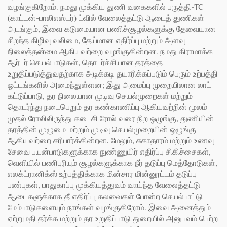
வழங்குகிறோம். நமது முக்கிய துணி வகைகளில் பருத்தி-TC
(காட்டன்-பாலிஎஸ்டர்) ட்வில் வேலைத்தட்டு ஆடைத் துணிகள்
அடங்கும், இவை கடுமையான பணிச்சூழல்களுக்கு தேவையான
சிறந்த கிழிவு வலிமை, தேய்மான எதிர்ப்பு மற்றும் அளவு
நிலைத்தன்மை ஆகியவற்றை வழங்குகின்றன. நமது கிராமாக்க
ஆர்டர் செயல்பாடுகள், தொடர்ச்சியான தரத்தை
உறுதிப்படுத்துவதற்காக அடிக்கடி தயாரிக்கப்படும் பெரும் உற்பத்தி
ஓட்டங்களில் அமைந்துள்ளன; இது அமைப்பு முறையிலான லாட்
கட்டுப்பாடு, தர நிலையான முடிவு செயல்முறைகள் மற்றும்
தொடர்ந்து நடைபெறும் தர கண்காணிப்பு ஆகியவற்றின் மூலம்
முதல் ரோலிலிருந்து கடைசி ரோல் வரை நிற ஒழுங்கு, துணியின்
தரத்தின் முழுமை மற்றும் முடிவு செயல்முறையின் ஒழுங்கு
ஆகியவற்றை சரிபார்க்கின்றன. மேலும், சுகாதாரம் மற்றும் உணவு
சேவை பயன்பாடுகளுக்காக நுண்ணுயிர் எதிர்ப்பு சிகிச்சைகள்,
வெளியில் பணிபுரியும் சூழல்களுக்காக நீர் தடுப்பு மெத்தோடுகள்,
எலக்ட்ரானிக்ஸ் உற்பத்திக்காக மின்சார மின்னூட்டம் தடுப்பு
பண்புகள், பாதுகாப்பு முக்கியத்துவம் வாய்ந்த வேலைத்தட்டு
ஆடைகளுக்காக தீ எதிர்ப்பு கலவைகள் போன்ற செயல்பாட்டு
மேம்பாடுகளையும் நாங்கள் வழங்குகிறோம். இவை அனைத்தும்
ஏற்றுமதி தர்க்க மற்றும் தர உறுதிப்பாடு துறையில் அனுபவம் பெற்ற