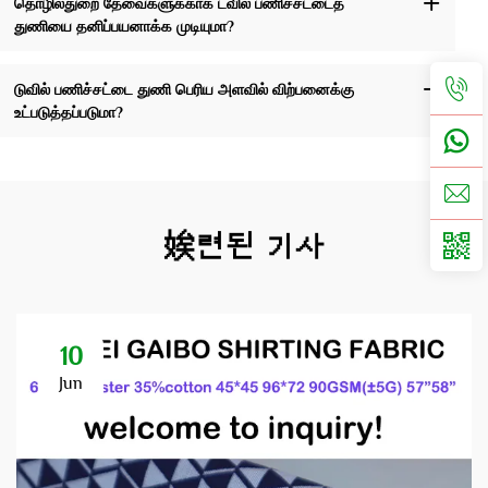
தொழில்துறை தேவைகளுக்காக ட்வில் பணிச்சட்டைத்
துணியை தனிப்பயனாக்க முடியுமா?
டுவில் பணிச்சட்டை துணி பெரிய அளவில் விற்பனைக்கு
உட்படுத்தப்படுமா?
娭련된 기사
10
Jun