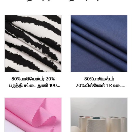
80%பாலியெஸ்டர் 20%
80%பாலியஸ்டர்
பருத்தி சட்டை துணி 100
20%விஸ்கோஸ் TR உடை
கிராம்
துணி 210gm