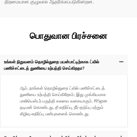
திறமையான குழுவால் ஆதரிக்கப்படுகின்றன.
பொதுவான பிரச்சனை
உங்கள் நிறுவனம் தொழில்துறை பயன்பாட்டிற்காக ட்வில்
பணிச்சட்டைத் துணியை உற்பத்தி செய்கிறதா?
ஆம், நாங்கள் தொழில்துறை ட்வில் பணிச்சட்டைத்
துணியை உற்பத்தி செய்கிறோம்; இது முக்கியமாக
பாலியெஸ்டர்-பருத்தி கலவை வகையாகும், 195gsm
தடிமன் கொண்டது, தீ-எதிர்ப்பு, நீர்-தடுப்பு மற்றும்
கிழிவு-எதிர்ப்பு பண்புகளைக் கொண்டது.