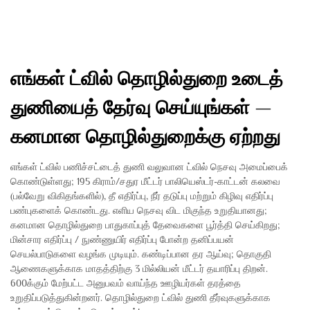
எங்கள் ட்வில் தொழில்துறை உடைத்
துணியைத் தேர்வு செய்யுங்கள் —
கனமான தொழில்துறைக்கு ஏற்றது
எங்கள் ட்வில் பணிச்சட்டைத் துணி வலுவான ட்வில் நெசவு அமைப்பைக்
கொண்டுள்ளது; 195 கிராம்/சதுர மீட்டர் பாலியெஸ்டர்-காட்டன் கலவை
(பல்வேறு விகிதங்களில்), தீ எதிர்ப்பு, நீர் தடுப்பு மற்றும் கிழிவு எதிர்ப்பு
பண்புகளைக் கொண்டது. எளிய நெசவு விட மிகுந்த உறுதியானது;
கனமான தொழில்துறை பாதுகாப்புத் தேவைகளை பூர்த்தி செய்கிறது;
மின்சார எதிர்ப்பு / நுண்ணுயிர் எதிர்ப்பு போன்ற தனிப்பயன்
செயல்பாடுகளை வழங்க முடியும். கண்டிப்பான தர ஆய்வு; தொகுதி
ஆணைகளுக்காக மாதத்திற்கு 3 மில்லியன் மீட்டர் தயாரிப்பு திறன்.
600க்கும் மேற்பட்ட அனுபவம் வாய்ந்த ஊழியர்கள் தரத்தை
உறுதிப்படுத்துகின்றனர். தொழில்துறை ட்வில் துணி தீர்வுகளுக்காக