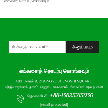
எங்களைத் தொடர்பு கொள்ளவும்!
அனுப்பவும்
எங்களைத் தொடர்பு கொள்ளவும்
Add: பிளாக் B, ZHONGYE SHENGSHI SQUARE,
ஷிஜியாஜுவாங் நகரம், ஹெபே மாகாணம், சீனாவின் அறை 2401
+86-13623213030
தொலைபேசி:
[email protected]