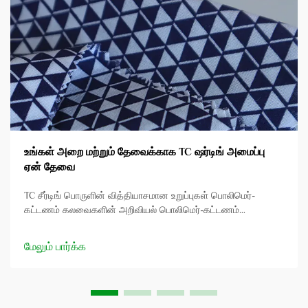
உங்கள் அறை மற்றும் தேவைக்காக TC ஷர்டிங் அமைப்பு
ஏன் தேவை
TC சீர்டிங் பொருளின் வித்தியாசமான உறுப்புகள் பொலிமெர்-
கட்டணம் கலவைகளின் அறிவியல் பொலிமெர்-கட்டணம்
கலவைகள் இரு நெருக்கடிகளின் தகுதிகளை ஒருங்கிணைக்கும்
முறையில் வடிவமைக்கப்படுகின்றன, அதன் முடிவில் கூடுதலான
மேலும் பார்க்க
திறன்களுடன் பொருட்களை உருவாக்கும்...