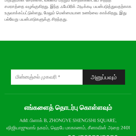
அற்புதமான சேர்க்கை, வலிமை மற்றும் வசதிக்கிடையே சிறந்த
சமரசத்தை வழங்குகிறது. இந்த ஃபேபிரிக் அடிக்கடி பயன்படுத்துவதற்காக
உருவாக்கப்பட்டுள்ளது, மேலும் மென்மையான உணர்வை காக்கிறது, இது
பல்வேறு பயன்பாடுகளுக்கு சிறந்தது.
அனுப்பவும்
எங்களைத் தொடர்பு கொள்ளவும்
Add: பிளாக் B, ZHONGYE SHENGSHI SQUARE,
ஷிஜியாஜுவாங் நகரம், ஹெபே மாகாணம், சீனாவின் அறை 2401