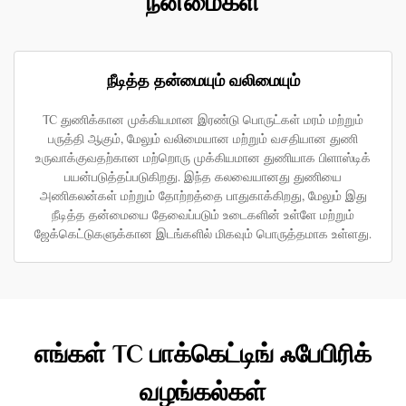
நன்மைகள்
நீடித்த தன்மையும் வலிமையும்
TC துணிக்கான முக்கியமான இரண்டு பொருட்கள் மரம் மற்றும்
பருத்தி ஆகும், மேலும் வலிமையான மற்றும் வசதியான துணி
உருவாக்குவதற்கான மற்றொரு முக்கியமான துணியாக பிளாஸ்டிக்
பயன்படுத்தப்படுகிறது. இந்த கலவையானது துணியை
அணிகலன்கள் மற்றும் தோற்றத்தை பாதுகாக்கிறது, மேலும் இது
நீடித்த தன்மையை தேவைப்படும் உடைகளின் உள்ளே மற்றும்
ஜேக்கெட்டுகளுக்கான இடங்களில் மிகவும் பொருத்தமாக உள்ளது.
எங்கள் TC பாக்கெட்டிங் ஃபேபிரிக்
வழங்கல்கள்