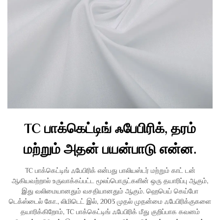
TC பாக்கெட்டிங் ஃபேபிரிக், தரம்
மற்றும் அதன் பயன்பாடு என்ன.
TC பாக்கெட்டிங் ஃபேபிரிக் என்பது பாலியஸ்டர் மற்றும் காட் டன்
ஆகியவற்றால் உருவாக்கப்பட்ட மூலப்பொருட்களின் ஒரு தயாரிப்பு ஆகும்,
இது வலிமையானதும் வசதியானதும் ஆகும். ஹெபெய் கெய்போ
டெக்ஸ்டைல் கோ., லிமிடெட் இல், 2003 முதல் முதன்மை ஃபேபிரிக்குகளை
தயாரிக்கிறோம், TC பாக்கெட்டிங் ஃபேபிரிக் மீது குறிப்பாக கவனம்