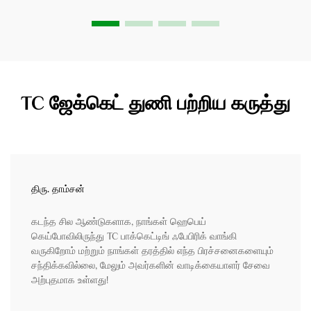
TC ஜேக்கெட் துணி பற்றிய கருத்து
திரு. தாம்சன்
கடந்த சில ஆண்டுகளாக, நாங்கள் ஹெபெய்
கெய்போவிலிருந்து TC பாக்கெட்டிங் ஃபேபிரிக் வாங்கி
வருகிறோம் மற்றும் நாங்கள் தரத்தில் எந்த பிரச்சனைகளையும்
சந்திக்கவில்லை, மேலும் அவர்களின் வாடிக்கையாளர் சேவை
அற்புதமாக உள்ளது!