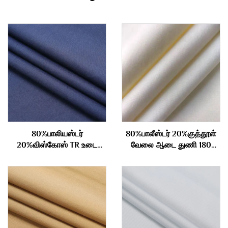
80%பாலியஸ்டர்
80%பாலீஸ்டர் 20%குத்தூள்
20%விஸ்கோஸ் TR உடை
வேலை ஆடை துணி 180
துணி 210gm
கிராம்