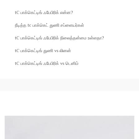
tC பாக்கெட்டிங் ஃபேபிரிக் என்ன?
நீடித்த tc பாக்கெட் துணி சப்ளையர்கள்
tC பாக்கெட்டிங் ஃபேபிரிக் நிலைத்தன்மை உள்ளதா?
tC பாக்கெட்டிங் துணி vs லினன்
tC பாக்கெட்டிங் ஃபேபிரிக் vs டெனிம்