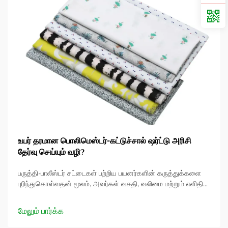
உயர் தரமான பொலிமெஸ்டர்-கட்டுச்சால் ஷர்ட்டு அரிசி
தேர்வு செய்யும் வழி?
பருத்தி-பாலீஸ்டர் சட்டைகள் பற்றிய பயனர்களின் கருத்துக்களை
புரிந்துகொள்வதன் மூலம், அவர்கள் வசதி, வலிமை மற்றும் எளிதில்
கழுவக்கூடிய குணங்களை மதிக்கிறார்கள் என்பதை நாங்கள்
உணர்கிறோம். இருப்பினும், அவை ஜவுளி கட்டுமானத்தின்
மேலும் பார்க்க
அடையாளத்தின் ஒரு சிறிய பகுதியை மட்டுமே குறிக்கின்றன...