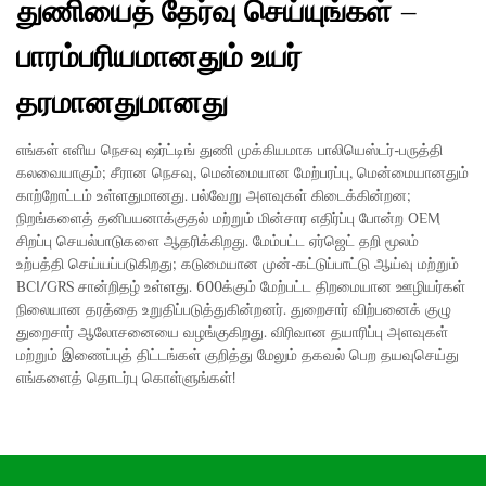
துணியைத் தேர்வு செய்யுங்கள் –
பாரம்பரியமானதும் உயர்
தரமானதுமானது
எங்கள் எளிய நெசவு ஷர்ட்டிங் துணி முக்கியமாக பாலியெஸ்டர்-பருத்தி
கலவையாகும்; சீரான நெசவு, மென்மையான மேற்பரப்பு, மென்மையானதும்
காற்றோட்டம் உள்ளதுமானது. பல்வேறு அளவுகள் கிடைக்கின்றன;
நிறங்களைத் தனிபயனாக்குதல் மற்றும் மின்சார எதிர்ப்பு போன்ற OEM
சிறப்பு செயல்பாடுகளை ஆதரிக்கிறது. மேம்பட்ட ஏர்ஜெட் தறி மூலம்
உற்பத்தி செய்யப்படுகிறது; கடுமையான முன்-கட்டுப்பாட்டு ஆய்வு மற்றும்
BCI/GRS சான்றிதழ் உள்ளது. 600க்கும் மேற்பட்ட திறமையான ஊழியர்கள்
நிலையான தரத்தை உறுதிப்படுத்துகின்றனர். துறைசார் விற்பனைக் குழு
துறைசார் ஆலோசனையை வழங்குகிறது. விரிவான தயாரிப்பு அளவுகள்
மற்றும் இணைப்புத் திட்டங்கள் குறித்து மேலும் தகவல் பெற தயவுசெய்து
எங்களைத் தொடர்பு கொள்ளுங்கள்!