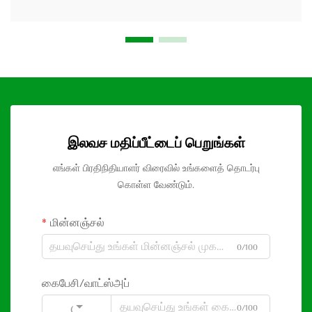
இலவச மதிப்பீட்டைப் பெறுங்கள்
எங்கள் பிரதிநிதியாளர் விரைவில் உங்களைத் தொடர்பு
கொள்ள வேண்டும்.
மின்னஞ்சல்
0/100
கைபேசி/வாட்ஸ்அப்
0/100
Code