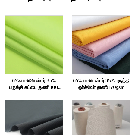
65%பாலியெஸ்டர் 35%
65% பாலியஸ்டர் 35% பருத்தி
பருத்தி சட்டை துணி 100
ஒர்க்வேர் துணி 170gsm
கிராம்