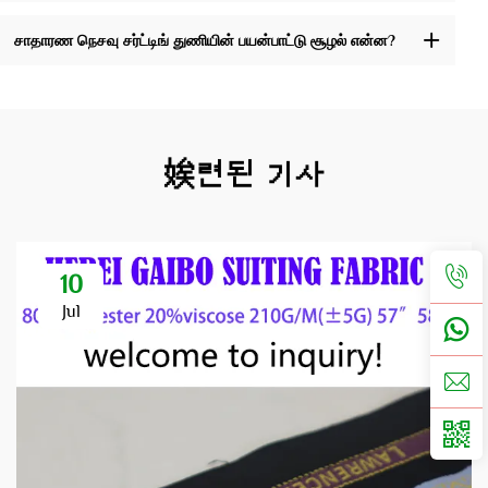
சாதாரண நெசவு சர்ட்டிங் துணியின் பயன்பாட்டு சூழல் என்ன?
娭련된 기사
10
Jul