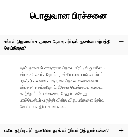
பொதுவான பிரச்சனை
உங்கள் நிறுவனம் சாதாரண நெசவு சர்ட்டிங் துணியை உற்பத்தி
செய்கிறதா?
ஆம், நாங்கள் சாதாரண நெசவு சர்ட்டிங் துணியை
உற்பத்தி செய்கிறோம்; முக்கியமாக பாலியெஸ்டர்-
பருத்தி கலவை சாதாரண நெசவு வகைகளை
உற்பத்தி செய்கிறோம். இவை மென்மையானவை,
காற்றோட்டம் உள்ளவை, மேலும் பல்வேறு
பாலியெஸ்டர்-பருத்தி விகித விருப்பங்களை தேர்வு
செய்ய வசதியாக உள்ளன.
எளிய தறிப்பு சர்ட் துணியின் தரக் கட்டுப்பாட்டுத் தரம் என்ன?