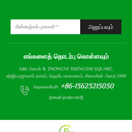
அனுப்பவும்
எங்களைத் தொடர்பு கொள்ளவும்
Add: பிளாக் B, ZHONGYE SHENGSHI SQUARE,
ஷிஜியாஜுவாங் நகரம், ஹெபே மாகாணம், சீனாவின் அறை 2401
+86-13623213030
தொலைபேசி:
[email protected]