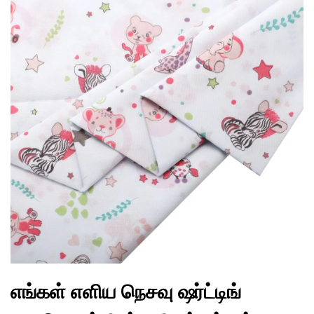
எங்கள் எளிய நெசவு ஷர்ட்டிங்