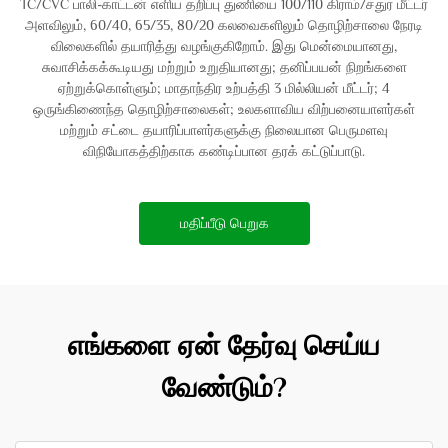
TC/CVC பாலி-காட்டன் எளிய தறிப்பு துணியை 100/110 கிராம்/சதுர மீட்டர்
அளவிலும், 60/40, 65/35, 80/20 கலவைகளிலும் தொழிற்சாலை நேரடி
விலைகளில் தயாரித்து வழங்குகிறோம். இது மென்மையானது,
சுவாசிக்கக்கூடியது மற்றும் உறுதியானது; தனிப்பயன் நிறங்களை
ஏற்றுக்கொள்ளும்; மாதாந்திர உற்பத்தி 3 மில்லியன் மீட்டர்; 4
ஒருங்கிணைந்த தொழிற்சாலைகள்; உலகளாவிய விற்பனையாளர்கள்
மற்றும் சட்டை தயாரிப்பாளர்களுக்கு நிலையான பெருமளவு
விநியோகத்திற்காக கண்டிப்பான தரக் கட்டுப்பாடு.
மதிப்பீடு பெறுக
எங்களை ஏன் தேர்வு செய்ய
வேண்டும்?