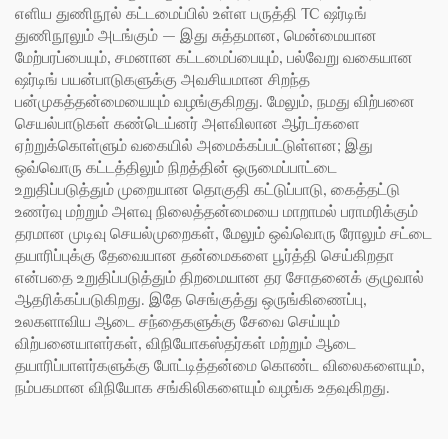
எளிய துணிநூல் கட்டமைப்பில் உள்ள பருத்தி TC ஷர்டிங்
துணிநூலும் அடங்கும் — இது சுத்தமான, மென்மையான
மேற்பரப்பையும், சமனான கட்டமைப்பையும், பல்வேறு வகையான
ஷர்டிங் பயன்பாடுகளுக்கு அவசியமான சிறந்த
பன்முகத்தன்மையையும் வழங்குகிறது. மேலும், நமது விற்பனை
செயல்பாடுகள் கண்டெய்னர் அளவிலான ஆர்டர்களை
ஏற்றுக்கொள்ளும் வகையில் அமைக்கப்பட்டுள்ளன; இது
ஒவ்வொரு கட்டத்திலும் நிறத்தின் ஒருமைப்பாட்டை
உறுதிப்படுத்தும் முறையான தொகுதி கட்டுப்பாடு, கைத்தட்டு
உணர்வு மற்றும் அளவு நிலைத்தன்மையை மாறாமல் பராமரிக்கும்
தரமான முடிவு செயல்முறைகள், மேலும் ஒவ்வொரு ரோலும் சட்டை
தயாரிப்புக்கு தேவையான தன்மைகளை பூர்த்தி செய்கிறதா
என்பதை உறுதிப்படுத்தும் திறமையான தர சோதனைக் குழுவால்
ஆதரிக்கப்படுகிறது. இதே செங்குத்து ஒருங்கிணைப்பு,
உலகளாவிய ஆடை சந்தைகளுக்கு சேவை செய்யும்
விற்பனையாளர்கள், விநியோகஸ்தர்கள் மற்றும் ஆடை
தயாரிப்பாளர்களுக்கு போட்டித்தன்மை கொண்ட விலைகளையும்,
நம்பகமான விநியோக சங்கிலிகளையும் வழங்க உதவுகிறது.