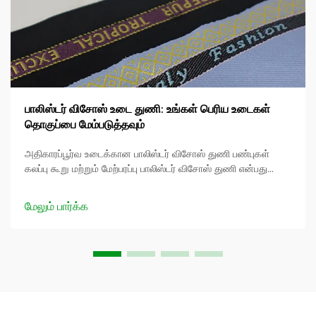
பாலிஸ்டர் விசோஸ் உடை துணி: உங்கள் பெரிய உடைகள்
தொகுப்பை மேம்படுத்தவும்
அதிகாரப்பூர்வ உடைக்கான பாலிஸ்டர் விசோஸ் துணி பண்புகள்
கலப்பு கூறு மற்றும் மேற்பரப்பு பாலிஸ்டர் விசோஸ் துணி என்பது
பாலிஸ்டரின் நிலைத்தன்மை மற்றும் விசோஸின் மென்மை
ஆகியவற்றின் சக்திகளை இணைக்கும் நன்கு உருவாக்கப்பட்ட
மேலும் பார்க்க
கலவையாகும். வழக்கமான பி.எல்...