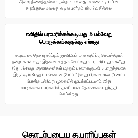
அளவு நிலைத்தன்மை நன்றாக உள்ளது; சலவைக்குப் பின்
சுருங்குதல் அல்லது வடிவ மாற்றம் ஏற்படுவதில்லை.
எளிதில் பராமரிக்கக்கூடியது & பல்வேறு
பொருத்தங்களுக்கு ஏற்றது
சாதாரண நெசவு சர்ட்டிங் துணியின் மாசு எதிர்ப்பு செயல்திறன்
நன்றாக உள்ளது; இதனை சுத்தம் செய்வதும், பராமரிப்பதும் எளிது.
இது பல்வேறு அணிகலன்கள் மற்றும் பாணிகளுடன் பொருத்தமாக
இருக்கும்; மேலும் மங்கலான (மேட்) அல்லது பிரகாசமான (பிரைட்)
போன்ற பல்வேறு முறையில் முடிக்கப்படலாம், இது
வாடிக்கையாளர்களின் தனிப்பயன் தேவைகளை பூர்த்தி
செய்கிறது.
தொடர்புடைய தயாரிப்புகள்