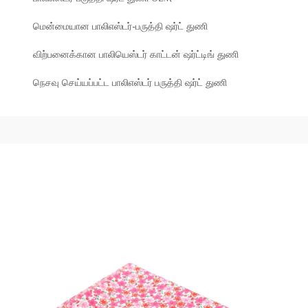
மென்மையான பாலிஎஸ்டர்-பருத்தி ஷர்ட் துணி
விற்பனைக்கான பாலியெஸ்டர் காட்டன் ஷர்ட்டிங் துணி
நெசவு செய்யப்பட்ட பாலிஎஸ்டர் பருத்தி ஷர்ட் துணி