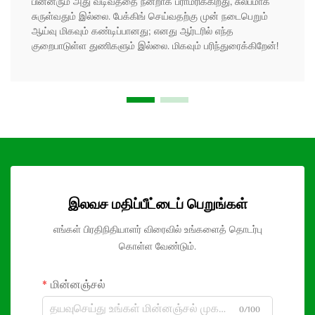
பின்னரும் அது வடிவத்தை நன்றாக பராமரிக்கிறது, சுலபமாக
சுருள்வதும் இல்லை. பேக்கிங் செய்வதற்கு முன் நடைபெறும்
ஆய்வு மிகவும் கண்டிப்பானது; எனது ஆர்டரில் எந்த
குறைபாடுள்ள துணிகளும் இல்லை. மிகவும் பரிந்துரைக்கிறேன்!
இலவச மதிப்பீட்டைப் பெறுங்கள்
எங்கள் பிரதிநிதியாளர் விரைவில் உங்களைத் தொடர்பு
கொள்ள வேண்டும்.
மின்னஞ்சல்
0/100