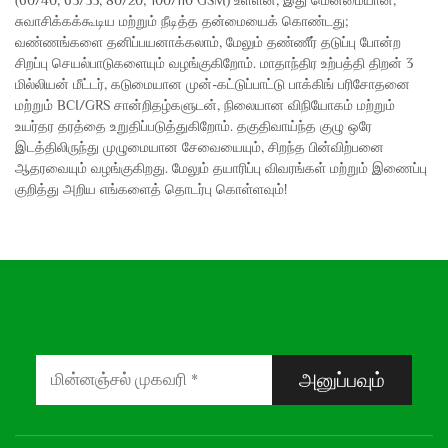
(60/40, 65/35, 80/20; 100/110 GSM) உள்ளன, இது மென்மையான,
சுவாசிக்கக்கூடிய மற்றும் நீடித்த தன்மையைக் கொண்டது;
வண்ணங்களை தனிப்பயனாக்கலாம், மேலும் தண்ணீர் தடுப்பு போன்ற
சிறப்பு செயல்பாடுகளையும் வழங்குகிறோம். மாதாந்திர உற்பத்தி திறன் 3
மில்லியன் மீட்டர், கடுமையான முன்-கட்டுப்பாட்டு பாக்கிங் பரிசோதனை
மற்றும் BCI/GRS சான்றிதழ்களுடன், நிலையான விநியோகம் மற்றும்
உயர்தர தரத்தை உறுதிப்படுத்துகிறோம். தகுதிவாய்ந்த குழு ஒரே
இடத்திலிருந்து முழுமையான சேவையையும், சிறந்த பின்விற்பனை
ஆதரவையும் வழங்குகிறது. மேலும் தயாரிப்பு விவரங்கள் மற்றும் இணைப்பு
குறித்து அறிய எங்களைத் தொடர்பு கொள்ளவும்!
அனுப்பவும்