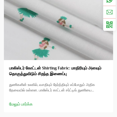
பாலிஸ்டர் கோட்டன் Shirting Fabric: மாதிரியும் அளவும்
தொகுத்துவிடும் சிறந்த இணைப்பு
துணிகளின் உலகில், வசதியும் நேர்த்தியும் எப்போதும் அதிக
தேவையில் உள்ளன. பாலிஸ்டர் காட்டன் சர்ட்டிங் துணியை
அறிமுகப்படுத்துவோம், இந்த சிறப்பான கலவை அறிவாளிகளையும்
சாமானிய மக்களையும் சமமாக கவர்ந்துள்ளது. பாலிஸ்டர் காட்டன்
மேலும் பார்க்க
சர்ட்...