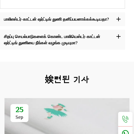
பாலிஎஸ்டர்-காட்டன் ஷர்ட்டிங் துணி தனிப்பயனாக்கக்கூடியதா?
சிறப்பு செயல்பாடுகளைக் கொண்ட பாலியெஸ்டர்-காட்டன்
ஷர்ட்டிங் துணியை நீங்கள் வழங்க முடியுமா?
娭련된 기사
25
Sep