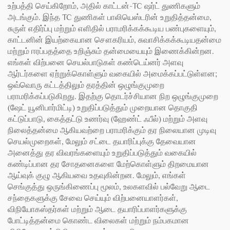
உற்பத்தி செய்கிறோம், அதில் காட்டன்-TC ஷர்ட் துணிகளும்
அடங்கும். இந்த TC துணிகள் பாலியெஸ்டரின் உறுதித்தன்மை,
சுருள் எதிர்ப்பு மற்றும் எளிதில் பராமரிக்கக்கூடிய பண்புகளையும்,
காட்டனின் இயற்கையான சௌகரியம், சுவாசிக்கக்கூடியதன்மை
மற்றும் ஈரப்பதத்தை உறிஞ்சும் தன்மையையும் இணைக்கின்றன.
எங்கள் விற்பனை செயல்பாடுகள் கண்டெய்னர் அளவு
ஆர்டர்களை ஏற்றுக்கொள்ளும் வகையில் அமைக்கப்பட்டுள்ளன;
ஒவ்வொரு கட்டத்திலும் தரத்தின் ஒழுங்குமுறை
பராமரிக்கப்படுகிறது. இதற்கு தொடர்ச்சியான நிற ஒழுங்குமுறை
(ஷேட் யூனிபார்மிட்டி) உறுதிப்படுத்தும் முறையான தொகுதி
கட்டுப்பாடு, கைத்தட்டு உணர்வு (ஹேண்ட் ஃபீல்) மற்றும் அளவு
நிலைத்தன்மை ஆகியவற்றை பராமரிக்கும் தர நிலையான முடிவு
செயல்முறைகள், மேலும் சட்டை தயாரிப்புக்கு தேவையான
அனைத்து தர விவரங்களையும் உறுதிப்படுத்தும் வகையில்
கண்டிப்பான தர சோதனைகளை மேற்கொள்ளும் திறமையான
ஆய்வுக் குழு ஆகியவை உதவுகின்றன. மேலும், எங்கள்
செங்குத்து ஒருங்கிணைப்பு மூலம், உலகளவில் பல்வேறு ஆடை
சந்தைகளுக்கு சேவை செய்யும் விற்பனையாளர்கள்,
விநியோகஸ்தர்கள் மற்றும் ஆடை தயாரிப்பாளர்களுக்கு
போட்டித்தன்மை கொண்ட விலைகள் மற்றும் நம்பகமான