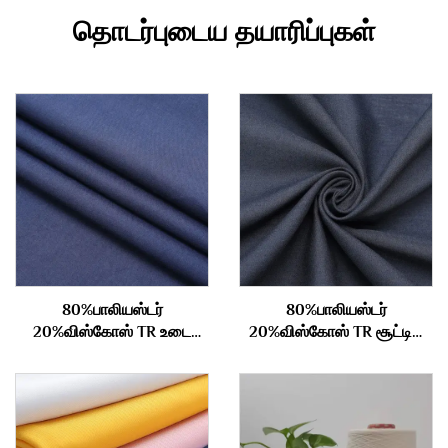
தொடர்புடைய தயாரிப்புகள்
80%பாலியஸ்டர்
80%பாலியஸ்டர்
20%விஸ்கோஸ் TR உடை
20%விஸ்கோஸ் TR சூட்டிங்
துணி 210gm
துணி 340 கிராம்