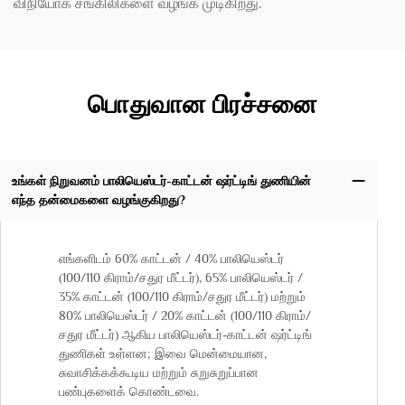
விநியோக சங்கிலிகளை வழங்க முடிகிறது.
பொதுவான பிரச்சனை
உங்கள் நிறுவனம் பாலியெஸ்டர்-காட்டன் ஷர்ட்டிங் துணியின்
எந்த தன்மைகளை வழங்குகிறது?
எங்களிடம் 60% காட்டன் / 40% பாலியெஸ்டர்
(100/110 கிராம்/சதுர மீட்டர்), 65% பாலியெஸ்டர் /
35% காட்டன் (100/110 கிராம்/சதுர மீட்டர்) மற்றும்
80% பாலியெஸ்டர் / 20% காட்டன் (100/110 கிராம்/
சதுர மீட்டர்) ஆகிய பாலியெஸ்டர்-காட்டன் ஷர்ட்டிங்
துணிகள் உள்ளன; இவை மென்மையான,
சுவாசிக்கக்கூடிய மற்றும் சுறுசுறுப்பான
பண்புகளைக் கொண்டவை.