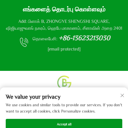
எங்களைத் தொடர்பு கொள்ளவும்
Add: பிளாக் B, ZHONGYE SHENGSHI SQUARE,
ஷிஜியாஜுவாங் நகரம், ஹெபே மாகாணம், சீனாவின் அறை 2401
+86-13623213030
தொலைபேசி:
[email protected]
We value your privacy
உரிமை தொடர்பான அனைத்து உரிமைகளும் © 2013-2024
ஹெபே கைபோ துணி நிறுவனம், லிமிடெட் என்னும்
We use cookies and similar tools to provide our services. If you don't
நிறுவனத்திற்கு உடையது.
தனியுரிமைக் கொள்கை
want to accept all cookies, click Personalize cookies.
Accept all