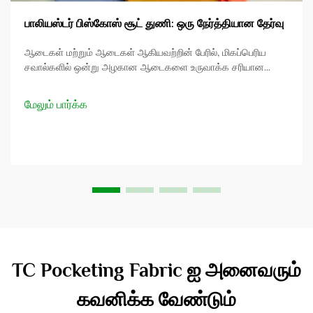
பாலியஸ்டர் பிஸ்கோஸ் சூட் துணி: ஒரு நேர்த்தியான தேர்வு
ஆடைகள் மற்றும் ஆடைகள் ஆகியவற்றின் பேரில், மிகப்பெரிய
சவால்களில் ஒன்று அழகான ஆடைகளை உருவாக்க சரியான
துணிகளை கண்டுபிடிப்பதாகும். பாலியஸ்டர் பிஸ்கோஸ் சூட்டிங்
துணி நுழைகிறது இது ஃபேஷன் 438 நோக்கம் மூலம் ஒரு சரியான
மேலும் பார்க்க
கலவையாகும் ente...
TC Pocketing Fabric ஐ அனைவரும்
கவனிக்க வேண்டும்