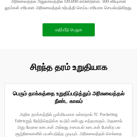
அரிசுவைத்தல் அலுவாவத்தில் 120,000 ஸ்பின்டுகள், 300 எரியுமான
லூம்கள் சரியான அரிசுவைத்தல் உற்பத்தி செய்ய சரியாக செயல்படுகிறது.
மதிப்பீடு பெறுக
சிறந்த தரம் உறுதியாக
பெரும் தாக்கத்தை உறுதிப்படுத்தும் அரிசுவைத்தல்
நீண்ட காலம்
அதிக தாக்கத்தில் முக்கியமாக உள்ளதால் TC Pocketing
Fabricஐத் தேர்ந்தெடுக்க கூடும் என்பது சத்தமாகும், அதனால்
அது வேலை உடைகள் அல்லது சமையல் உடைகள் போன்ற பல
சூழ்நிலைகளில் பயன்படுத்த முடியும். அரிசுவைத்தல் செல்லாத