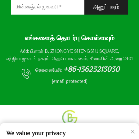
அனுப்பவும்
எங்களைத் தொடர்பு கொள்ளவும்
Add: பிளாக் B, ZHONGYE SHENGSHI SQUARE,
ஷிஜியாஜுவாங் நகரம், ஹெபே மாகாணம், சீனாவின் அறை 2401
+86-13623213030
தொலைபேசி:
[email protected]
We value your privacy
உரிமை தொடர்பான அனைத்து உரிமைகளும் © 2013-2024