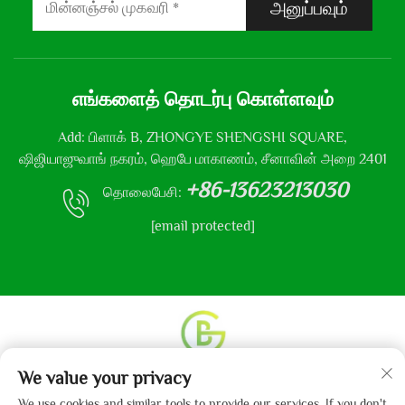
அனுப்பவும்
எங்களைத் தொடர்பு கொள்ளவும்
Add: பிளாக் B, ZHONGYE SHENGSHI SQUARE,
ஷிஜியாஜுவாங் நகரம், ஹெபே மாகாணம், சீனாவின் அறை 2401
+86-13623213030
தொலைபேசி:
[email protected]
We value your privacy
உரிமை தொடர்பான அனைத்து உரிமைகளும் © 2013-2024
ஹெபே கைபோ துணி நிறுவனம், லிமிடெட் என்னும்
We use cookies and similar tools to provide our services. If you don't