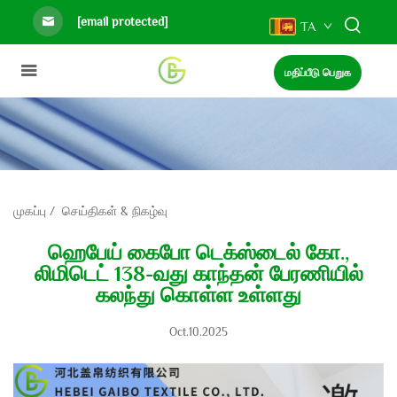
[email protected]
TA
மதிப்பீடு பெறுக
முகப்பு
/
செய்திகள் & நிகழ்வு
ஹெபேய் கைபோ டெக்ஸ்டைல் கோ.,
லிமிடெட் 138-வது காந்தன் பேரணியில்
கலந்து கொள்ள உள்ளது
Oct.10.2025