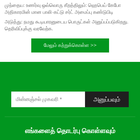
முந்தைய:
உணர்வு ஒவ்வொரு கீறத்திலும்: ஹெபெய் கேபோ
அதிகாரமின் மான பாலி-கட்டு சர்ட் அமைப்பு கண்டுபிடி
அடுத்து:
நமது கூடியாரனுடைய பொருட்கள் அனுப்பப்படுகிறது.
தெரிவிப்புக்கு வரவேற்க.
மேலும் கற்றுக்கொள்ள >>
அனுப்பவும்
எங்களைத் தொடர்பு கொள்ளவும்