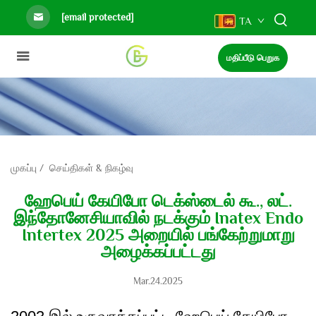
[email protected]
TA
மதிப்பீடு பெறுக
முகப்பு
/
செய்திகள் & நிகழ்வு
ஹேபெய் கேயிபோ டெக்ஸ்டைல் கூ., லட்.
இந்தோனேசியாவில் நடக்கும் Inatex Endo
Intertex 2025 அறையில் பங்கேற்றுமாறு
அழைக்கப்பட்டது
Mar.24.2025