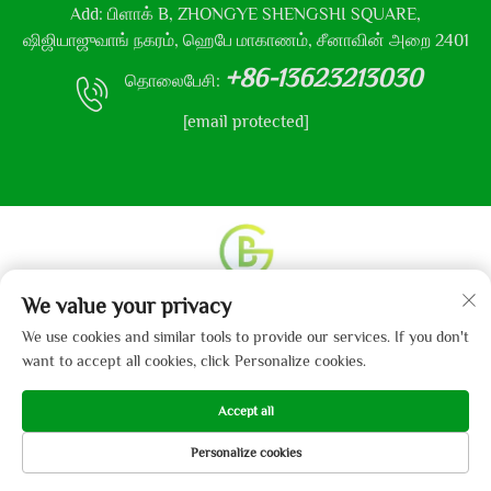
Add: பிளாக் B, ZHONGYE SHENGSHI SQUARE,
ஷிஜியாஜுவாங் நகரம், ஹெபே மாகாணம், சீனாவின் அறை 2401
+86-13623213030
தொலைபேசி:
[email protected]
We value your privacy
உரிமை தொடர்பான அனைத்து உரிமைகளும் © 2013-2024
ஹெபே கைபோ துணி நிறுவனம், லிமிடெட் என்னும்
We use cookies and similar tools to provide our services. If you don't
நிறுவனத்திற்கு உடையது.
தனியுரிமைக் கொள்கை
want to accept all cookies, click Personalize cookies.
Accept all
Personalize cookies
முகப்பு
பரிசுகள்
மின்னஞ்சல்
தொலைபேசி