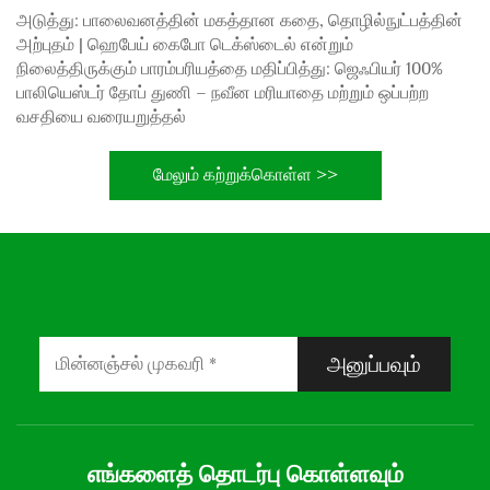
அடுத்து:
பாலைவனத்தின் மகத்தான கதை, தொழில்நுட்பத்தின்
அற்புதம் | ஹெபேய் கைபோ டெக்ஸ்டைல் என்றும்
நிலைத்திருக்கும் பாரம்பரியத்தை மதிப்பித்து: ஜெஃபியர் 100%
பாலியெஸ்டர் தோப் துணி – நவீன மரியாதை மற்றும் ஒப்பற்ற
வசதியை வரையறுத்தல்
மேலும் கற்றுக்கொள்ள >>
அனுப்பவும்
எங்களைத் தொடர்பு கொள்ளவும்