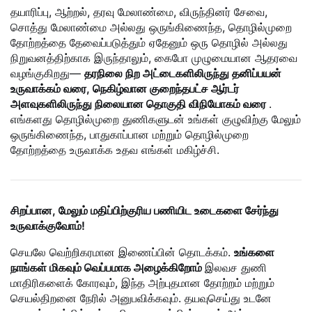
தயாரிப்பு, ஆற்றல், தரவு மேலாண்மை, விருந்தினர் சேவை,
சொத்து மேலாண்மை அல்லது ஒருங்கிணைந்த, தொழில்முறை
தோற்றத்தை தேவைப்படுத்தும் ஏதேனும் ஒரு தொழில் அல்லது
நிறுவனத்திற்காக இருந்தாலும், கைபோ முழுமையான ஆதரவை
வழங்குகிறது—
தரநிலை நிற அட்டைகளிலிருந்து தனிப்பயன்
உருவாக்கம் வரை, நெகிழ்வான குறைந்தபட்ச ஆர்டர்
அளவுகளிலிருந்து நிலையான தொகுதி விநியோகம் வரை
.
எங்களது தொழில்முறை துணிகளுடன் உங்கள் குழுவிற்கு மேலும்
ஒருங்கிணைந்த, பாதுகாப்பான மற்றும் தொழில்முறை
தோற்றத்தை உருவாக்க உதவ எங்கள் மகிழ்ச்சி.
சிறப்பான, மேலும் மதிப்பிற்குரிய பணியிட உடைகளை சேர்ந்து
உருவாக்குவோம்!
செயலே வெற்றிகரமான இணைப்பின் தொடக்கம்.
உங்களை
நாங்கள் மிகவும் வெப்பமாக அழைக்கிறோம்
இலவச துணி
மாதிரிகளைக் கோரவும், இந்த அற்புதமான தோற்றம் மற்றும்
செயல்திறனை நேரில் அனுபவிக்கவும். தயவுசெய்து உடனே