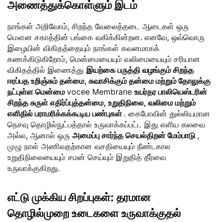
அணைத்துக்கொள்ளும் இடம்
நாங்கள் அறிவோம், சிறந்த வேலைத்தடை ஆடைகள் ஒரு
மௌன சகாத்தின் பங்கை வகிக்கின்றன. எனவே, ஒவ்வொரு
இழையின் விகிதத்தையும் நாங்கள் கவனமாகக்
கணக்கிடுகிறோம், மென்மையையும் வலிமையையும் சரியான
விகிதத்தில் இணைத்து
இயற்கை பருத்தி வழங்கும் சிறந்த
ஈரப்பத உறிஞ்சும் தன்மை, சுவாசிக்கும் தன்மை மற்றும் தோலுக்கு
நட்புள்ள மென்மை
vocee Membrane
உயர்தர பாலியெஸ்டரின்
சிறந்த சுருள் எதிர்ப்புத்தன்மை, உறுதிநிலை, வலிமை மற்றும்
எளிதில் பராமரிக்கக்கூடிய பண்புகள்
. கைபோவின் துல்லியமான
நெசவு தொழில்நுட்பத்தால் உருவாக்கப்பட்ட இது எளிய கலவை
அல்ல, ஆனால் ஒரு
அமைப்பு சார்ந்த செயல்திறன் மேம்பாடு
,
முழு நாள் அணிவதற்கான வசதியையும் நீண்டகால
உறுதிநிலையையும் சமன் செய்யும் இறுதித் தீர்வை
உருவாக்குகிறது.
எட்டு முக்கிய சிறப்புகள்: தரமான
தொழில்முறை உடைகளை உருவாக்குதல்