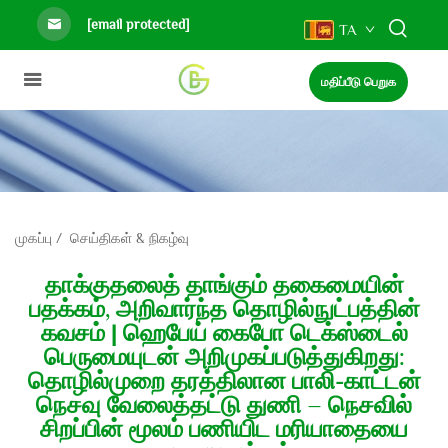
[email protected]
TA
மதிப்பீடு பெறுக
முகப்பு
/
செய்திகள் & நிகழ்வு
தாக்குதலைத் தாங்கும் தகைமையின்
பதக்கம், அறிவார்ந்த தொழில்நுட்பத்தின்
கவசம் | ஹெபேய் கைபோ டெக்ஸ்டைல்
பெருமையுடன் அறிமுகப்படுத்துகிறது:
தொழில்முறை தரத்திலான பாலி-காட்டன்
நெசவு வேலைத்தட்டு துணி – நெசவில்
சிறப்பின் மூலம் பணியிட மரியாதையை