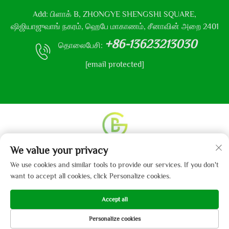
Add: பிளாக் B, ZHONGYE SHENGSHI SQUARE,
ஷிஜியாஜுவாங் நகரம், ஹெபே மாகாணம், சீனாவின் அறை 2401
+86-13623213030
தொலைபேசி:
[email protected]
We value your privacy
உரிமை தொடர்பான அனைத்து உரிமைகளும் © 2013-2024
ஹெபே கைபோ துணி நிறுவனம், லிமிடெட் என்னும்
We use cookies and similar tools to provide our services. If you don't
நிறுவனத்திற்கு உடையது.
தனியுரிமைக் கொள்கை
want to accept all cookies, click Personalize cookies.
Accept all
Personalize cookies