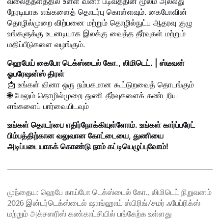
வலைத்தளத்தில் உள்ள வினா படிவத்தின் மூலம் அல்லது
நேரடியாக எங்களைத் தொடர்பு கொள்ளவும். கைபோவின்
தொழில்முறை விற்பனை மற்றும் தொழில்நுட்ப ஆதரவு குழு
உங்களுக்கு உடனடியாக இலக்கு வைத்த தீர்வுகள் மற்றும்
மதிப்பீடுகளை வழங்கும்.
ஹெபேய் கைபோ டெக்ஸ்டைல் கோ., லிமிடெட். | ஸ்டீவன்
ஓபரேஷன்ஸ் திரள்
📩 உங்கள் வினா ஒரு நம்பகமான கூட்டுறவைத் தொடங்கும்
🌐 மேலும் தொழில்முறை துணி தீர்வுகளைக் கண்டறிய
எங்களைப் பார்வையிடவும்
உங்கள் தொடர்பை எதிர்நோக்கியுள்ளோம். உங்கள் கார்ப்பரேட்
பிம்பத்திற்கான வலுவான கோட்டையை, துணியை
அடிப்படையாகக் கொண்டு நாம் கட்டியெழுப்புவோம்!
முந்தைய:
ஹெபே காய்போ டெக்ஸ்டைல் கோ., லிமிடெட் நிறுவனம்
2026 இன்டர்டெக்ஸ்டைல் ஷாங்ஹாய் ஸ்பிரிங்/சமர் ஃபேப்ரிக்ஸ்
மற்றும் அக்சஸரிஸ் கண்காட்சியில் பங்கேற்க உள்ளது