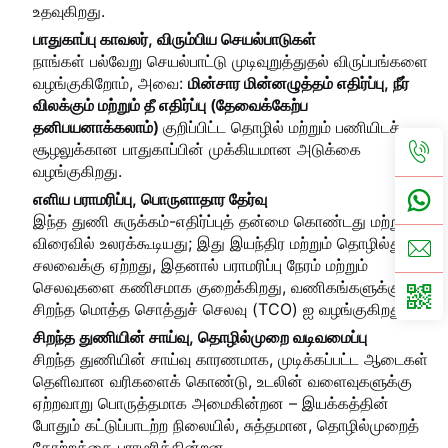
உதவுகிறது.
பாதுகாப்பு காவலர், விரும்பிய செயல்பாடுகள்
நாங்கள் பல்வேறு செயல்பாட்டு முடிவுறுத்துதல் விருப்பங்களை
வழங்குகிறோம், அவை:
மின்சார மின்னழுத்தம் எதிர்ப்பு, நீர்
விலக்கும் மற்றும் தீ எதிர்ப்பு (தேவைக்கேற்ப
தனிபயனாக்கலாம்)
குறிப்பிட்ட தொழில் மற்றும் பணியிடச்
சூழலுக்கான பாதுகாப்பின் முக்கியமான அடுக்கை
வழங்குகிறது.
எளிய பராமரிப்பு, பொருளாதார தேர்வு
இந்த துணி சுருக்கம்-எதிர்ப்புத் தன்மை கொண்டது மற்றும்
விரைவில் உலரக்கூடியது; இது இயந்திர மற்றும் தொழில்துறை
சலவைக்கு ஏற்றது, இதனால் பராமரிப்பு நேரம் மற்றும்
செலவுகளை கணிசமாக குறைக்கிறது, வணிகங்களுக்கு
சிறந்த மொத்த சொத்துச் செலவு (TCO) ஐ வழங்குகிறது.
சிறந்த துணியின் சாய்வு, தொழில்முறை வடிவமைப்பு
சிறந்த துணியின் சாய்வு காரணமாக, முடிக்கப்பட்ட ஆடைகள்
தெளிவான வரிகளைக் கொண்டு, உடலின் வளைவுகளுக்கு
ஏற்றவாறு பொருத்தமாக அமைகின்றன – இயக்கத்தின்
போதும் கட்டுப்பாடற்ற நிலையில், சுத்தமான, தொழில்முறைத்
தோற்றத்தை பராமரிக்கின்றன.