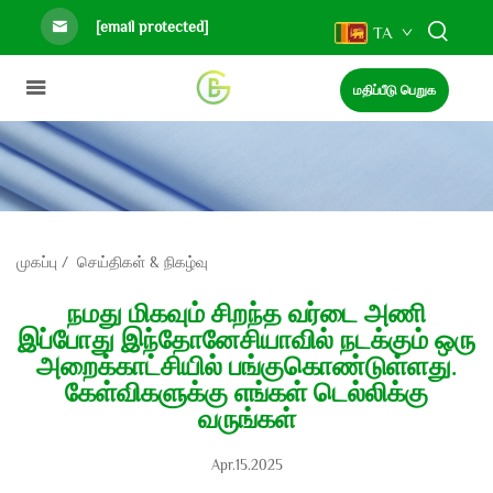
[email protected]
TA
மதிப்பீடு பெறுக
முகப்பு
/
செய்திகள் & நிகழ்வு
நமது மிகவும் சிறந்த வர்டை அணி
இப்போது இந்தோனேசியாவில் நடக்கும் ஒரு
அறைக்காட்சியில் பங்குகொண்டுள்ளது.
கேள்விகளுக்கு எங்கள் டெல்லிக்கு
வருங்கள்
Apr.15.2025