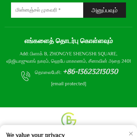
அனுப்பவும்
எங்களைத் தொடர்பு கொள்ளவும்
Add: பிளாக் B, ZHONGYE SHENGSHI SQUARE,
ஷிஜியாஜுவாங் நகரம், ஹெபே மாகாணம், சீனாவின் அறை 2401
+86-13623213030
தொலைபேசி:
[email protected]
We value your privacy
உரிமை தொடர்பான அனைத்து உரிமைகளும் © 2013-2024