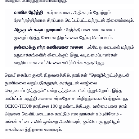
எளிதாக பொருந்திக்கொள்கிறது:
வணிக நேர்த்தி
: கூர்மையான, அதிகாரம் தோற்றும்
தோற்றத்திற்காக சிறப்பாக வெட்டப்பட்டவற்றுடன் இணைக்கவும்.
அழகுடன் கூடிய தாராளம்
: நேர்த்தியான உடைமையை
முறைப்படுத்த லேசான நிறங்களை தேர்வு செய்யவும்.
தன்மைக்கு ஏற்ற கணிசமான ரசனை
: பல்வேறு எடைகள் மற்றும்
உருவாக்கங்களில் கிடைக்கும் இது, வடிவமைப்பாளர்கள்
தைரியமான காட்சிகளை உயிர்ப்பிக்க உதவுகிறது.
ஹெபீ கைபோ துணி நிறுவனத்தில், நாங்கள் “தொழில்நுட்பத்துடன்
துணிகளை வலுப்படுத்துதல், தரத்துடன் வாழ்வை
செழுமைப்படுத்துதல்” என்ற தத்தினை பின்பற்றுகிறோம். இந்த
பாலிஸ்டர்-பருத்தி கலவை சர்வதேச சான்றிதழ்களை பெற்றுள்ளது,
OEKO-TEX® தரநிலை 100 ஐ உள்ளடக்கியது. உண்மையான தரம்
அதனை வெளிப்படையாக காட்டும் என நாங்கள் நம்புகிறோம் -
எங்கள் சட்டைகளில் ஒன்றை அணியவும், ஒவ்வொரு நூலிலும்
கைவினைத்திறனை உணரவும்.