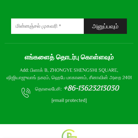
அனுப்பவும்
எங்களைத் தொடர்பு கொள்ளவும்
Add: பிளாக் B, ZHONGYE SHENGSHI SQUARE,
ஷிஜியாஜுவாங் நகரம், ஹெபே மாகாணம், சீனாவின் அறை 2401
+86-13623213030
தொலைபேசி:
[email protected]