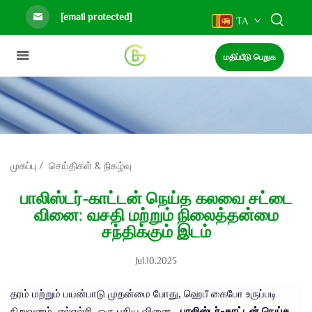
[email protected]
TA
மதிப்பீடு பெறுக
முகப்பு
/
செய்திகள் & நிகழ்வு
பாலிஸ்டர்-காட்டன் நெய்த கலவை சட்டை
வினை: வசதி மற்றும் நிலைத்தன்மை
சந்திக்கும் இடம்
Jul.10.2025
தரம் மற்றும் பயன்பாடு முதன்மை போது, ஹெபீ கைபோ உருப்படி
பாலிஸ்டர்-காட்டன் நெய்த
நிறுவனம், எல்எல்சி. ஒரு புதிய வினை -