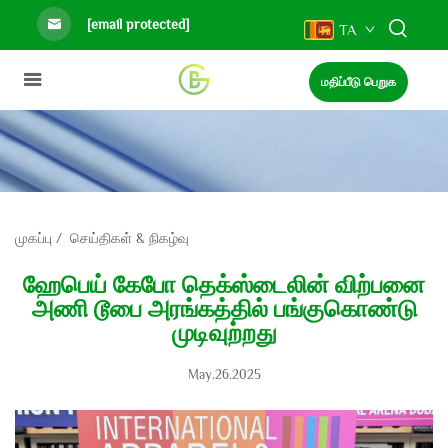
[email protected]
TA
மதிப்பீடு பெறுக
முகப்பு
/
செய்திகள் & நிகழ்வு
ஹேபெய் கேபோ தெக்ஸ்டைலின் விற்பனை
அணி டூபை அரங்கத்தில் பங்குகொண்டு
முடிவுற்றது
May.26.2025