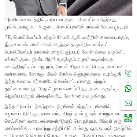
அணியல் உலகத்தில், சரியான குடை அமைப்பை தேர்வது
முக்கியமாகும். TR குடை அமைப்புகளில் உங்கள் தேடல் முடியும்.
TR, பொலிமெஸ்டர் மற்றும் ரேயன் ஆகியவற்றின் கலவையாகும்,
இரு உலகங்களின் மிகச் சிறந்ததை ஒன்றிணைக்கும்.
பொலிமெஸ்டர் தாக்கம் மற்றும் குழப்பம் தோற்றத்தை வழங்கி,
உங்கள் குடை நீண்ட நேரங்களுக்கும் அதன் வடிவத்தை
வைத்திருக்கும். மறுபுறம், ரேயன் சீதலமான, மெருகுமையான
தன்மையை சேர்த்து, மிகச் சிறந்த அனுகுலத்தை வழங்குகிறது.
இந்த கலவை ஏற்கனவே செயல்பாட்டமானது மற்றும்
தூய்மையானது. அது அழகாக வளர்கிறது, குடைகளுக்கு
அழகிய மற்றும் அளவுகோரிய தோற்றமை தருகிறது.
இந்த அமைப்பு நிகழ்தகவு நிறங்கள் மற்றும் படங்களில்
வழங்கப்படுகிறது, வகையற்ற திருப்புகள் முதல் மாற்றுமான
செய்திகள் வரை, எல்லாவற்றிற்கும் பொருந்தும். நீங்கள் ஒரு
செல்வாக்கிய வரலாற்று சந்திப்பில் அல்லது ஒரு பெரும் நிகழ்வில்
உட்கொண்டு செல்லும்போது, TR குடை அமைப்புகள் உங்களை