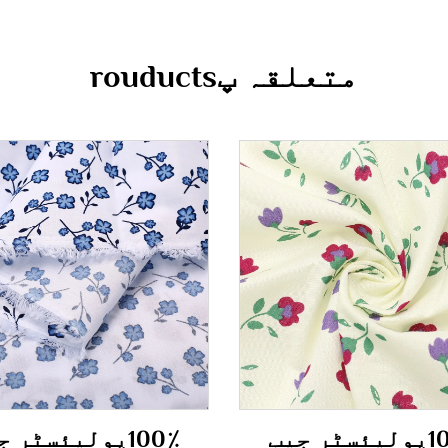
متعلقہ پrouducts
100٪پولیئسٹر جیب
100٪پولیئسٹر 