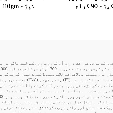
پڑے 90 گرام
کپڑے 110gm
ری کے ساتھ شراکت داری اُن کاروباروں کے لیے ناگزیر ہ
ر بار صنعتی دھلائی کے خلاف مضبوط کپڑے تیار کرنے کی ص
کی فیکٹری کا مرکزی توجہ زیادہ طاقت
 ہر مرحلے — دھاگہ بنانے سے لے کر آخری معائنے تک — ک
واد کی مستقل فراہمی یقینی بنائی جا سکتی ہے۔ اس کے عل
وک، ضد بجلی اور واٹر پروف کوٹنگز — کی پیشکش کرتی ہے