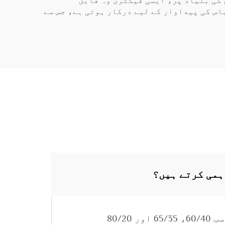
 کی بنیاد پر، ایسی فیکٹری وہ قابل
اس کی پیداوار کے لیے درکار ہوتی ہے، جس سے
ہمی کرتے ہیں؟
195gsm پالی ایسٹر-کاٹن مرکب صنعتی کام کے لیے استعمال ہونے والے کپڑے، جن کے تناسب 60/40، 65/35 اور 80/20