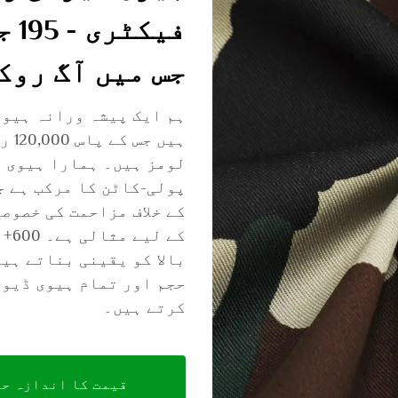
فی
جس میں آگ روک
ہم ایک پیشہ ورانہ ہیوی
پولی-کاٹن کا مرکب ہے ج
کے خلاف مزاحمت کی خصوص
کے 
حجم اور تمام ہیوی ڈیوٹ
کرتے ہیں۔
قیمت کا اندازہ ح