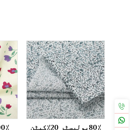
80٪پولیسٹر 20٪کپٹن