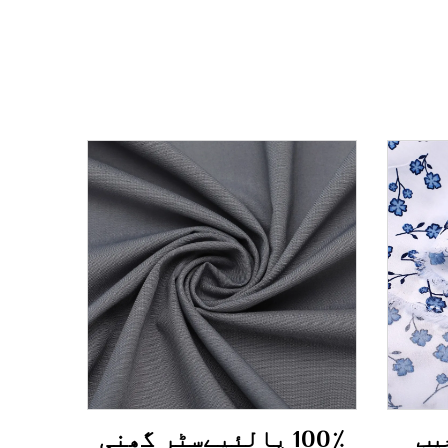
جیب
100٪ پالئیےسٹر گھنی