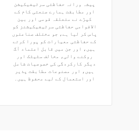
پیشہ ورانہ حفاظتی سرٹیفیکیشن
اور مطابقت ہمارے صنعتی کام کے
کپڑے نے متعلقہ قومی اور بین
الاقوامی حفاظتی سرٹیفیکیشنز کو
پاس کر لیا ہے، جو مختلف صناعتوں
کے حفاظتی معیارات کو پورا کرتے
ہیں، اور جن میں قابل اعتماد آگ
روکنے والی، مخالف سٹیٹک اور
دیگر کارکردگی کی خصوصیات شامل
ہیں، اور مصنوعات مطابقت پذیر
اور استعمال کے لیے محفوظ ہیں۔