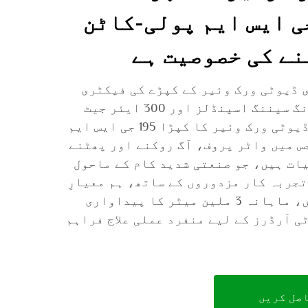
کٹری - 195 جی ایس ایم پولی-کاٹن
نے کی خصوصیت ہے
 ڈیوٹی ورک وئیر کے کپڑے کی فیکٹری
ہیں جس کے پاس 120,000 رنگ سپننگ اسپنڈلز اور 300 ایئر جیٹ
لومز ہیں۔ ہمارا ہیوی ڈیوٹی ورک وئیر کا کپڑا 195 جی ایس ایم
س میں واٹر پروف، آگ روکنے اور پھٹنے
یات ہیں، جو صنعتی شدید کام کے ماحول
لیے مثالی ہے۔ 600+ تجربہ کار مزدوروں کے ساتھ، ہم معیارِ
بالا کو یقینی بناتے ہیں، ماہانہ 3 ملین میٹر کا پیداواری
ی آرڈرز کے لیے منفرد عملی علاج فراہم
اصل کریں