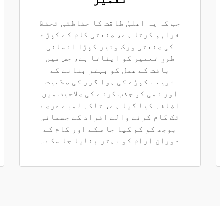
جب کہ یہ اعلیٰ طاقت کا حفاظتی تحفظ
فراہم کرتا ہے، صنعتی کام کے کپڑے
کی صنعتی ورک وئیر کپڑا انسانی
طرزِ تعمیر کو اپناتا ہے، جس میں
بافت کے عمل کو بہتر بنانے کے
ذریعے کپڑے کی ہوا گزر کی صلاحیت
اور نمی کو جذب کرنے کی صلاحیت میں
اضافہ کیا گیا ہے، تاکہ لمبے عرصے
تک کام کرنے والے افراد کے جسمانی
بوجھ کو کم کیا جا سکے اور کام کے
دوران آرام کو بہتر بنایا جا سکے۔