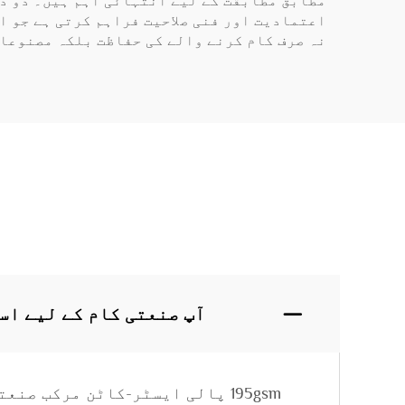
مطابق مطابقت کے لیے انتہائی اہم ہیں۔ دو دہ
اعتمادیت اور فنی صلاحیت فراہم کرتی ہے جو ا
نہ صرف کام کرنے والے کی حفاظت بلکہ مصنوعات
آپ صنعتی کام کے لیے اس