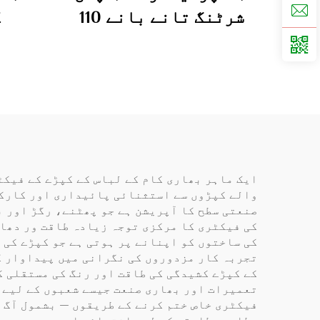
شرٹنگ تانے بانے 110
ک
گرام
ایک ماہر بھاری کام کے لباس کے کپڑے کے فیکٹ
صنعتی سطح کا آپریشن ہے جو پھٹنے، رگڑ اور با
تجربہ کار مزدوروں کی نگرانی میں پیداوار کے
تعمیرات اور بھاری صنعت جیسے شعبوں کے لیے م
فیکٹری خاص ختم کرنے کے طریقوں — بشمول آگ ر