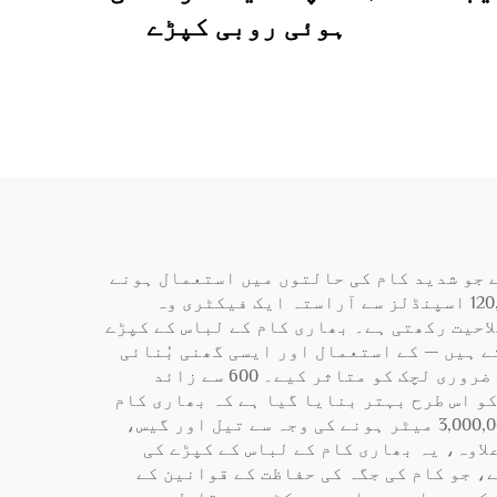
ہوئی روبی کپڑے
ے جو شدید کام کی حالتوں میں استعمال ہونے
والے کپڑوں سے استثنائی پائیداری اور کارکردگی کی ضرورت رکھتے ہیں۔ 300 ایئر جیٹ لوومز اور 120,000 اسپنڈلز سے آراستہ ایک فیکٹری وہ
لاحیت رکھتی ہے۔ بھاری کام کے لباس کے کپڑے
 ور دھاگوں — جو اکثر ٹی سی (TC) یا سی وی سی (CVC) ملاوٹ میں ہوتے ہیں — کے استعمال اور ایسی گھنی بُنائی
کی ساختوں کو اپنانے پر ہوتی ہے جو کپڑے کی سالمیت کو بڑھاتی ہیں، بغیر کام کرنے والے کے حرکت کی ضروری لچک کو متاثر کیے۔ 600 سے زائد
و اس طرح بہتر بنایا گیا ہے کہ بھاری کام
کے کپڑے کشیدگی کی طاقت اور رنگ کی مستقلی کے سخت معیارات پر پورا اترتے ہوں۔ ماہانہ پیداوار 3,000,000 میٹر ہونے کی وجہ سے تیل اور گیس،
اوہ، یہ بھاری کام کے لباس کے کپڑے کی
، جو کام کی جگہ کی حفاظت کے قوانین کے