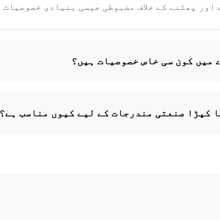
 اور پھٹنے کے خلاف مضبوطی جیسی بنیادی خصوصیات 
 میں کون سی خاص خصوصیات ہیں؟
ا کپڑا صنعتی مندرجات کے لیے کیوں مناسب ہے؟