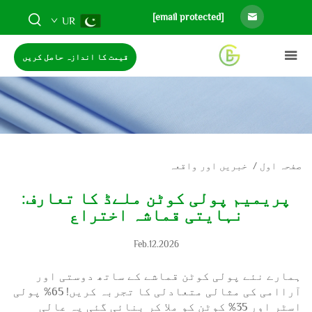
[email protected]
UR
قیمت کا اندازہ حاصل کریں
صفحہ اول
/
خبریں اور واقعہ
پریمیم پولی کوٹن ملےڈ کا تعارف:
نہایتی قماشہ اختراع
Feb.12.2026
ہمارے نئے پولی کوٹن قماشے کے ساتھ دوستی اور
آراامی کی مثالی متعادلی کا تجربہ کریں! 65% پولی
اسٹر اور 35% کوٹن کو ملا کر بنائی گئی یہ عالی