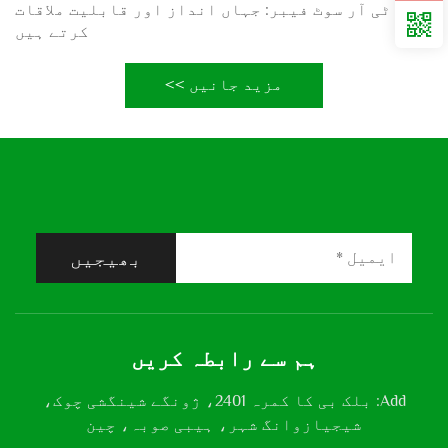
اگلا:
ٹی آر سوٹ فیبر: جہاں انداز اور قابلیت ملاقات
کرتے ہیں
مزید جانیں >>
بھیجیں
ہم سے رابطہ کریں
Add: بلک بی کا کمرہ 2401، ژونگے شینگشی چوک،
شیجیازوانگ شہر، ہیبی صوبہ، چین