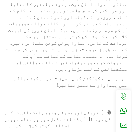
عملکردہ مواد اعلیٰ قوت، چھوٹے پلیٹوں کا مقابلہ
اور هوا کشی کی خاص صلاحیتوں پر مشتمل ہے—کام کے
لباس، روزمرہ کے لباس اور گھر کے متن کے لئے
ایدیل۔ اس کے پانی کو باہر نکالنے والے خصوصیات
آپ کو سرسبز رکھتے ہیں، جبکہ آسان فروغ کی طبیعت
گلاب کرنے کا وقت کم کرتی ہے۔ مستقل اور لاگت
برداشت کے قابل، ہمارا پولی کوٹن ملےڈ ہر ذخیرہ
کے بعد طویل عرصے تک زیب و زینت اور نرمی کی ضمانت
کرتا ہے۔ اس متعدد مقاصد کے قماشے سے آپ کے
مندرجات کو معصر درخواستوں کے لئے کوالٹی اور
فنکشنالٹی کے لئے بڑھاو دیں۔
آج ہی اپنے کولکشن کو یہ خیز تبدیلی کرنے والی
متن پیداوار سے بہتر بنائیں!
پچھلا:
🌍【افریقی اور مشرقی جنوبی ایشیائی شرکاء
کی توجہ!】آپ کے لئے مکمل طور پر مناسب پولی
اسٹائر-کوٹن کپڑا آگیا ہے!