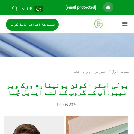
[email protected]
UR
قیمت کا اندازہ حاصل کریں
صفحہ اول
/
خبریں اور واقعہ
پولی اسٹر - کوٹن یونیفارم ورک ویر
فیبر: آپ کے گروپ کے لئے ایدیل چُنا
Feb.03.2026