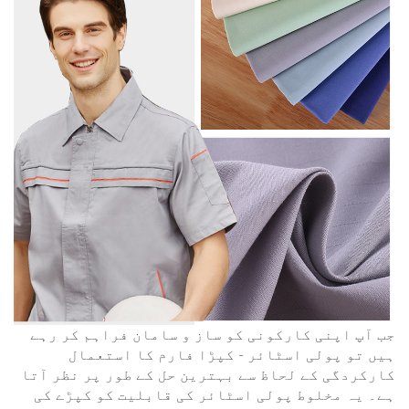
جب آپ اپنی کارکونی کو ساز و سامان فراہم کر رہے
ہیں تو پولی اسٹائر - کپڑا فارم کا استعمال
کارکردگی کے لحاظ سے بہترین حل کے طور پر نظر آتا
ہے۔ یہ مخلوط پولی اسٹائر کی قابلیت کو کپڑے کی