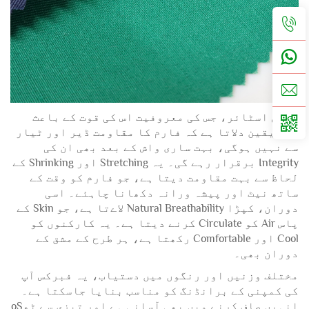
پولی اسٹائر، جس کی معروفیت اس کی قوت کے باعث
ہے، یقین دلاتا ہے کہ فارم کا مقاومت ڈیر اور ٹیار
سے نہیں ہوگی، بہت ساری واش کے بعد بھی ان کی
Integrity برقرار رہے گی۔ یہ Stretching اور Shrinking کے
لحاظ سے بہت مقاومت دیتا ہے، جو فارم کو وقت کے
ساتھ نیٹ اور پیشہ ورانہ دکھانا چاہئے۔ اسی
دوران، کپڑا Natural Breathability لاےتا ہے، جو Skin کے
پاس Air کو Circulate کرنے دیتا ہے۔ یہ کارکنوں کو
Cool اور Comfortable رکھتا ہے، ہر طرح کے مشق کے
دوران بھی۔
مختلف وزنیں اور رنگوں میں دستیاب، یہ فبرکس آپ
کی کمپنی کے برانڈنگ کو مناسب بنایا جاسکتا ہے۔
انہیں صاف کرنے میں بھی آسانی ہے اور تیزی سے ٹھoS