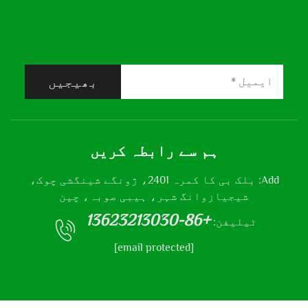
بھیجیں
ہم سے رابطہ کریں
Add: بلک بی کا کمرہ 2401، ژونگے شینگشی چوک،
شیجیازوانگ شہر، ہیبی صوبہ، چین
+86-13623213030
ٹیلیفن:
[email protected]