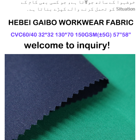
خوشہوا کے ساتھ جوड़تا ہے، جو کسی بھی کام کے
Situation کو تحمل کرنے والے کپڑے بناتا ہے۔