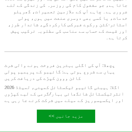
جاتا ہے، جو مشغول کام کی روزمرہ کی زندگی کے لئے
ضروری ہے۔ چاہے آپ کے ملازمین تعمیرات، گھریلو
خدمات، یا کسی بھی دوسری صنعت میں ہوں، پولی
اسٹائر-کٹن ورکوے فبرکس کارکردگی، شاندار طرز،
اور قیمت کے حساب سے مناسب کی مطلوبہ ترکیب پیش
کرتا ہے۔
پچھلا:
آپ کی اگلی بہترین فروخت ہونے والی شرٹ
یہاں سے شروع ہوتی ہے: گائیبو کے پریمیم پولی
کاٹن ووون کپڑے کی دریافت کریں
اگلا:
ہیبئی گائیبو ٹیکسٹائل کمپنی، لمیٹڈ 2026
انٹرٹیکسٹائل شانگھائی بہار/گرمی کے لیے کپڑوں
اور ایکسیسوریز کے میلے میں شرکت کرنے جا رہی ہے
مزید جانیں >>