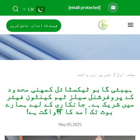
[email protected]
UR
قیمت کا اندازہ حاصل کریں
صفحہ اول
/
خبریں اور واقعہ
ہیبئی گابو ٹیکسٹائل کمپنی محدود
کے پروفرشنل سیلز ٹیم کینٹون فیئر
میں شریک ہے۔ جانکاری کے لیے ہمارے
بوث تک آمد کا सواگت ہے!
May.05.2025