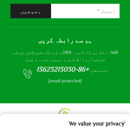
بھیجیں
ہم سے رابطہ کریں
Add: بلک بی کا کمرہ 2401، ژونگے شینگشی چوک،
شیجیازوانگ شہر، ہیبی صوبہ، چین
+86-13623213030
ٹیلیفن:
[email protected]
We value your privacy