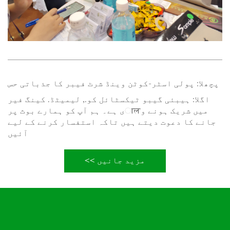
پچھلا:
پولی اسٹر-کوٹن وینڈ شرٹ فیبر کا جذباتی حس
اگلا:
ہیبئی گیبو ٹیکسٹائل کو., لیمیٹڈ. کینگ فیر
میں شریک ہونے وालی ہے۔ ہم آپ کو ہمارے بوث پر
جانے کا دعوت دیتے ہیں تاکہ استفسار کرنے کے لیے
آئیں
مزید جانیں >>