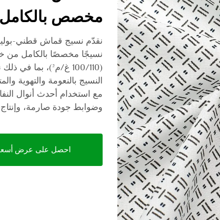
مخصص بالكامل (100/110 غ/م
نقدّم نسيج قماش قطني-بول
(100/110 غ/م²)، بم
النسيج بالنعومة والتهوية وال
وضوابط جودة صارمة، وإنتاج شهري يبلغ ٣ ملايين متر لتلب
احصل على عرض أسعا