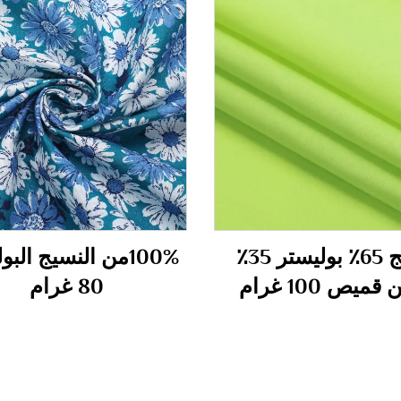
نسيج 65٪ بوليستر 35٪
100%من النسيج الب
ميص 100 غرام
80 غرام