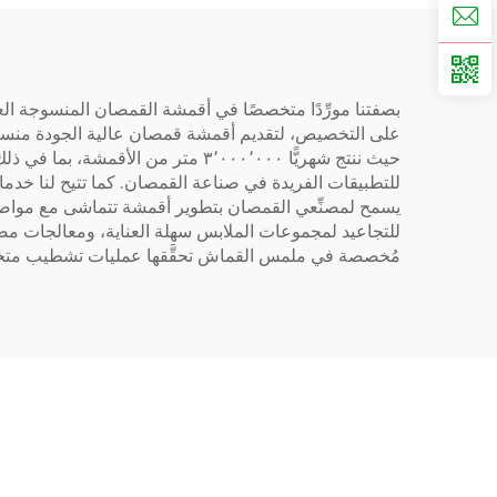
على التخصيص، لتقديم أقمشة قمصان عالية الجودة منسوجة عا
للتطبيقات الفريدة في صناعة القمصان. كما تتيح لنا خدما
يسمح لمصنِّعي القمصان بتطوير أقمشة تتماشى مع مواصف
للتجاعيد لمجموعات الملابس سهلة العناية، ومعالجات مض
مُخصصة في ملمس القماش تحقَّقها عمليات تشطيب متخصص