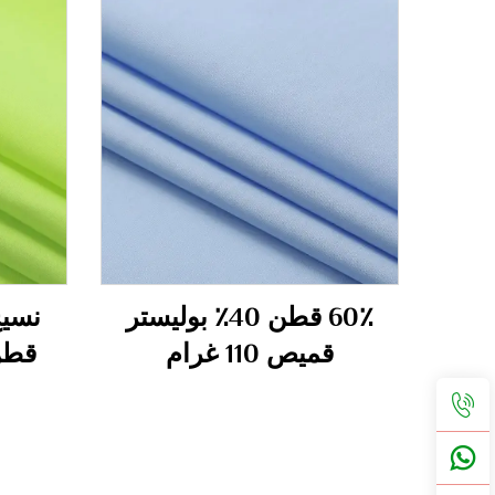
60٪ قطن 40٪ بوليستر
قميص 110 غرام
قطن ق