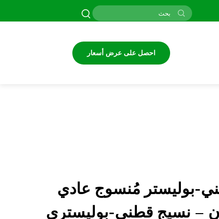
احصل على عرض أسعار
-بوليستر مُنسوج عادي
– نسيج قطني-بوليستري