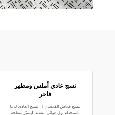
نسج عادي أملس ومظهر
فاخر
ينسج قماش القمصان ذا النسج العادي لدينا
باستخدام نول هوائي متقدم، ليتميّز سطحه