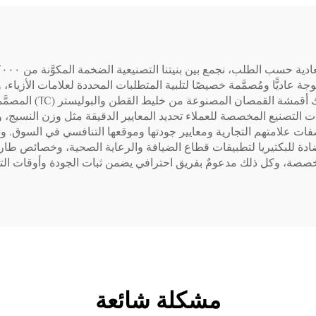
ديًّا ومُصمَّمة خصيصًا لتلبية المتطلبات المحددة لعلامات الأزياء، وب
حيث ننتج شهريًّا ٠٠٠٬٠٠٠
ت التصنيع المخصصة للعملاء تحديد المعايير الدقيقة مثل وزن النسيج، 
ات علامتهم التجارية ومعايير جودتها وموقعها التنافسي في السوق.
ادة للبكتيريا لتطبيقات قطاع الضيافة والرعاية الصحية، وخصائص طا
ة، وكل ذلك مدعومٌ بفريق احترافي يضمن ثبات الجودة وأوقات التس
مشكلة شائعة