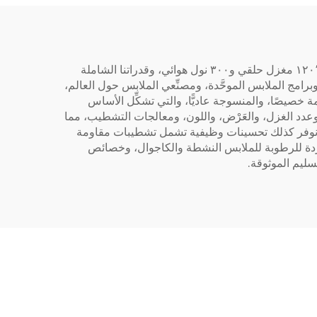
بصفتنا مورِّدًا متخصصًا في أقمشة القمصان المنسوجة العادية حسب الطلب، نجمع بين بنيتنا التصنيعية الضخمة المكوَّنة من ١٢٠٬٠٠٠ مغزل حلقي و٣٠٠ نول هوائي، وقدراتنا الشاملة
رامج الملابس الموحَّدة، ومصنِّعي الملابس حول العالم،
٣٬ متر من الأقمشة، بما في ذلك أقمشة القمصان المصنوعة من خليط القطن والبوليستر (TC) المصمَّمة خصيصًا، والمنسوجة عاديًّا، والتي تشكِّل الأساس
وعدد الغزل، والعَرْض، واللون، ومعالجات التشطيب، مما
 ونوفر كذلك تحسينات وظيفية تشمل تشطيبات مقاومة
ردة للرطوبة للملابس النشطة والكاجوال، وخصائص
ليم الموثوقة.