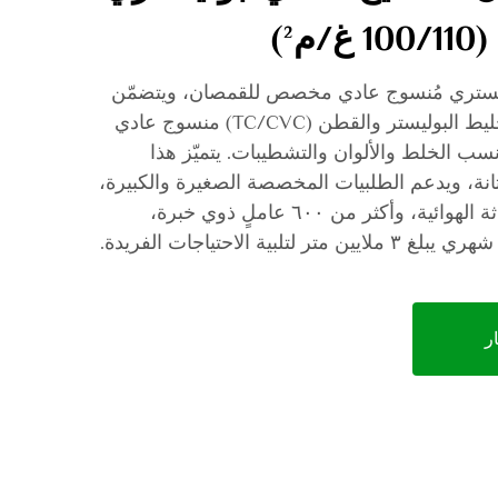
²)
يستري مُنسوج عادي مخصص للقمصان، ويتضمّن
نسيجًا مخصصًا بالكامل من خليط البوليستر والقطن (TC/CVC) منسوج عادي
ا في ذلك نسب الخلط والألوان والتشطيبات. يتميّز هذا
متانة، ويدعم الطلبيات المخصصة الصغيرة والكبيرة،
مع استخدام أحدث أنوال النفاثة الهوائية، وأكثر من ٦٠٠ عاملٍ ذوي خبرة،
ية الاحتياجات الفريدة.
ر