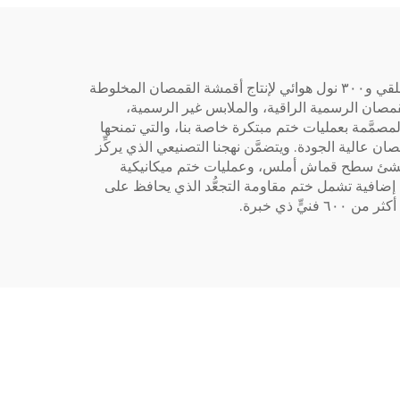
متخصصة في أقمشة القمصان المنسوجة العادية الناعمة، ونستفيد من قدراتنا التصنيعية المتقدمة التي تشمل ١٢٠٬٠٠٠ مغزل حلقي و٣٠٠ نول هوائي لإنتاج أقمشة القمصان المخلوطة
ضرورية لقمصان الرسمية الراقية، والملابس غير الرسمية،
قمصان المنسوجة العادية المصمَّمة بعمليات ختم مبتكرة خاصة بنا، والتي تمنحها
الية الجودة. ويتضمَّن نهجنا التصنيعي الذي يركِّز
مختارة بعناية والمُنتَجة على مغازلنا الـ١٢٠٬٠٠٠، وتقنيات نسج دقيقة تُنشئ سطح قماش أملس، وعمليات ختم ميكانيكية
ت إضافية تشمل ختم مقاومة التجعُّد الذي يحافظ على
 ذي خبرة.