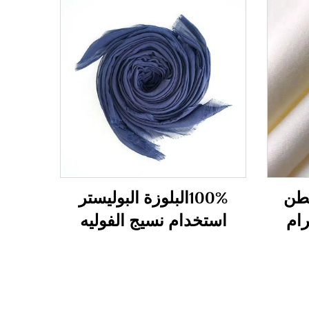
تر 20%قطن
100%البلوزة البوليستر
استخدام نسيج الفوليه
للوشاح