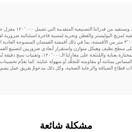
مع بين الفوائد الوظيفية لمزيج البوليستر والقطن وتجربة لمسية فاخرة استثنائية 
وتطبيقات الزي الموحّد المريحة، حيث نُنتج شهريًّا ٣٬٠٠٠٬٠٠٠ متر من الأقمشة، بما في ذلك أقمشة ال
لى سطح نظيف وهيكل متوازن واستقرار أبعادي ضروريين لتصنيع القمصان ع
على النعومة استخدام خيوط البوليستر والقطن الدقيقة ال
ساس بمتانته أو مقاومته للتجعُّد أو سهولة عنايته. كما نقدِّم تحسينا
ع الضيافة والرعاية الصحية، وكل ذلك مدعومٌ بفريق عمل يضم أكثر من ٦٠٠ فنيٍّ
مشكلة شائعة