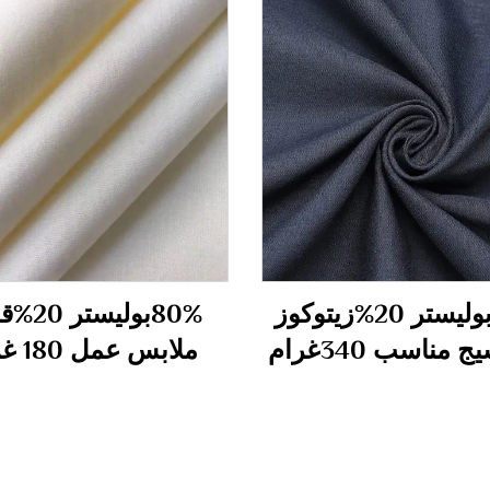
80%بوليستر 20%زيتوكوز
80%بوليس
ملابس عمل 180 غرام