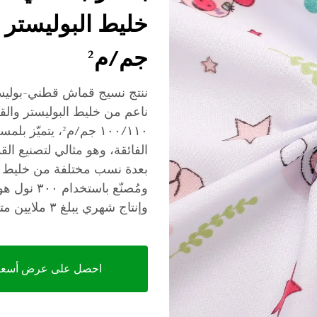
جم/م²
ننتج نسيج قماش قطني-بوليس
١٠٠/١١٠ جم/م²، ي
الفائقة، وهو مثالي لتصنيع ال
بعدة نسب مختلفة من خليط ال
ومُصنّع ب
وإنتاج شهري يبلغ ٣ ملايين متر لتلبية احتياجات السوق العالمية.
احصل على عرض أسعا