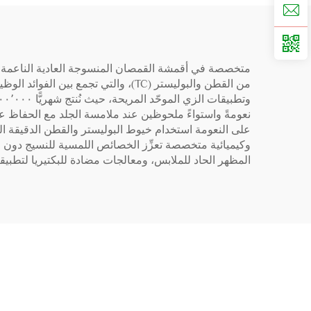
من القطن والبوليستر (TC)، والتي تج
نعومةً واستواءً ملحوظين عند ملامسة الجلد مع الحفاظ ع
وكيميائية متخصصة تعزِّز الخصائص اللمسية للنسيج دون الم
المظهر الحاد للملابس، ومعالجات مضادة للبكتيريا لتطبيقات قطا