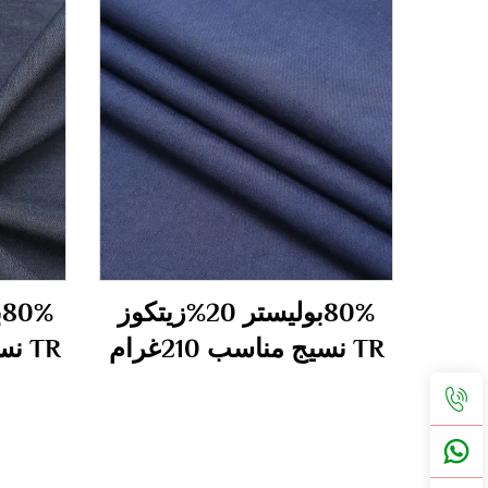
80%بوليستر 20%زيتكوز
TR نسيج مناسب 210غرام
TR نسيج مناسب 340غرام