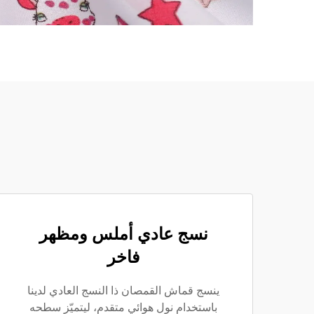
نسج عادي أملس ومظهر
فاخر
ينسج قماش القمصان ذا النسج العادي لدينا
باستخدام نول هوائي متقدم، ليتميّز سطحه