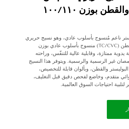
خليط البوليستر والقطن بوزن ١٠٠/١١٠
تر ناعم مُنسوج بأسلوب عادي، وهو نسيج حريري
ناعم من خليط البوليستر والقطن (TC/CVC) منسوج بأسلوب عادي بوزن
تميّز بلمسة يدوية ممتازة، وقابلية عالية للتنفّس، وراحته
قمصان غير الرسمية والرسمية. ويتوفر هذا النسيج
بوليستر والقطن، وبألوان قابلة للتخصيص،
استخدام ٣٠٠ نول هوائي متقدم، وخاضع لفحص دقيق قبل التغليف،
ر