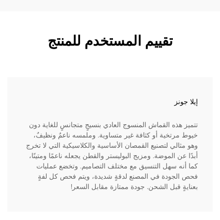
تقييم المستخدم للمنتج
إيلا جونز
تتميز هذه القماش المنسوج العادي بنسيجٍ متجانسٍ للغاية دون
خيوط مرتخية أو كثافة غير متساوية. وملمسه ناعمٌ ونظيفٌ،
وهو مثالي لتصنيع القمصان الأساسية والكلاسيكية التي لا تخرج
أبدًا عن الموضة. ومزيج البوليستر والقطن يجعله ناعمًا ومتينًا،
كما أنه سهل التنسيق مع مختلف التصاميم. وتخضع عمليات
فحص الجودة في المصنع لدقةٍ شديدة، ويتم فحص كل لفةٍ
بعنايةٍ قبل الشحن. جودة ممتازة مقابل السعر!