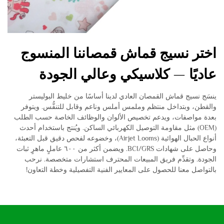
اختر نسيج قماش قمصاننا المنسوج
عاديًا — كلاسيكي وعالي الجودة
ينسَج نسيج قماش القمصان العادي لدينا أساسًا من خليط البوليستر
والقطن، وبتداخل منتظم وملمس أملس وناعم وقابل للتنفُّس. ويتوفر
بعدة مواصفات، ويدعم تخصيص الألوان والوظائف الخاصة حسب الطلب
(OEM) مثل مقاومة التوصيل الكهربائي الساكن. ويُنتج باستخدام أحدث
أنواع الحبال الهوائية (Airjet Looms)، وخضوعه لفحص دقيق قبل التعبئة،
وحاصل على شهادات BCI/GRS. ويضمن أكثر من ٦٠٠ عاملٍ ماهرٍ ثبات
الجودة. وتقدِّم فريق المبيعات المحترف استشارات متخصصة. نرحب
بالتواصل معنا للحصول على المعايير الفنية التفصيلية وخطة التعاون!