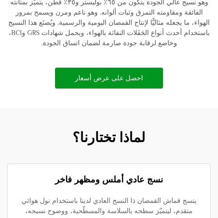
وهو نسيج عالي الجودة يتكون من ٦٥٪ بوليستر و٣٥٪ قطن، يتميّز بمتانته
الفائقة ومقاومته التمزق وثبات ألوانه. وهو ناعم ومرن ويسمح بمرور
الهواء، ما يجعله مثاليًّا لإنتاج القمصان اليومية والرسمية. ويُصنَع هذا النسيج
باستخدام أحدث أنواع الحَفَلات النفاثة بالهواء، ويحمل شهادات GRS وBCI،
وخاضع لرقابة جودة صارمة لضمان اتساق الجودة.
احصل على عرض أسعار
لماذا تختارنا؟
نسج عادي أملس ومظهر فاخر
ينسج قماش القمصان ذا النسج العادي لدينا باستخدام نول هوائي
متقدم، ليتميّز سطحه بالسلاسة والمسطّحية، ووضوح نسيجه،