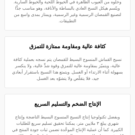
وخلوه من العيوب الظاهرة في الخيوط اللحية والخيوط السارية.
ويتّسم هيكل النسج العادي بالبساطة والأناقة، وهو مناسب جدًّا
لتصنيع القمصان الرسمية وغير الرسمية، ويمتاز بمدى واسع من
التطبيقات.
كثافة عالية ومقاومة ممتازة للتمزق
نسيج القماش المنسوج البسيط للقمصان يتم نسجه بعملية كثافة
عالية، ويتميّز بمقاومة عالية للتمزق وقوة شدٍّ عالية، ولا ينكسر
بسهولة أثناء الارتداء أو الغسل. ويتمتع هذا النسيج باستقرار أبعادي
جيد، فلا يتقلّص ولا يتشوّه بعد الغسل.
الإنتاج الضخم والتسليم السريع
وبفضل تكنولوجيا إنتاج النسيج المنسوج البسيط الناضجة وإنتاج
شهري يبلغ ٣ ملايين متر، يمكننا تحقيق تسليم سريع للطلبات
الكبيرة. كما أن عملية الإنتاج الموحَّدة تضمن ثبات جودة المنتج في