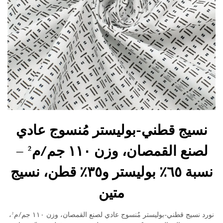
نسيج قطني-بوليستر مُنسوج عادي
لصنع القمصان، وزن ١١٠ جم/م² –
نسبة ٦٥٪ بوليستر و٣٥٪ قطن، نسيج
متين
نورد نسيج قطني-بوليستر مُنسوج عادي لصنع القمصان، وزن ١١٠ جم/م²،