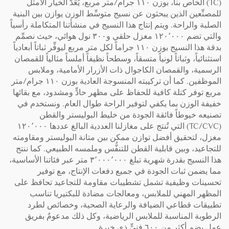
(TC) الخاص بنا، بوزن ١١٠ جرام/متر مربع، يُعَدُّ الخيار الأمثل
للمصنِّعين الذين يبحثون عن نسيج متوسِّط الوزن يوازن بين البنية
الصلبة والراحة. ويتم إنتاج هذا النسيج في منشأتنا المتكاملة رأسياً
والتي تضم ١٢٠٬٠٠٠ مغزل حلقي و٣٠٠ نول هوائي، حيث نصمِّم
بدقة هذا النسيج بوزن ١١٠ جراماً لكل متر مربع ليوفِّر ثباتاً أبعادياً
استثنائياً، وثباتاً لونياً متسقاً، وسطحاً نظيفاً أملساً مثالياً للقمصان
الرسمية، والقمصان الكاجوال ذات الأزرار الأمامية، وملابس
الموظفين. كما أن تركيبته المنسوجة العادية بوزن ١١٠ جرام/متر
مربع توفر كتلة كافية للحفاظ على مظهر حادٍّ ومشدود، مع بقائها
خفيفة الوزن بما يكفي لتوفير الراحة طوال العام. ونستخدم في
تصنيعه خيوطاً فائقة الجودة من خليط البوليستر والقطن
(TC/CVC) التي تُنتج على مغازلنا العددية البالغ عددها ١٢٠٬٠٠٠
مغزل، لتحقيق أفضل توازن ممكن بين متانة البوليستر ومقاومته
للتجاعيد، وبين قابلية القطن للتنفُّس وملمسه الطبيعي. كما ننتج
هذا النسيج بقدرة شهرية تبلغ ٣٬٠٠٠٬٠٠٠ متر عبر فئاتنا الأساسية،
مما يضمن ثبات الجودة في جميع دفعات الإنتاج، مع توفير
تحسينات وظيفية تشمل تشطيبات مقاومة للتجاعيد تحافظ على
المظهر المهني للملابس، ومعالجات مضادة للبكتيريا تناسب
تطبيقات قطاعي الضيافة والرعاية الصحية، وخصائص لطرد
الرطوبة المناسبة للملابس الرياضية، وكل ذلك مدعومٌ بفريق
عمل يضم أكثر من ٦٠٠ فنيٍّ ذي خبرة.