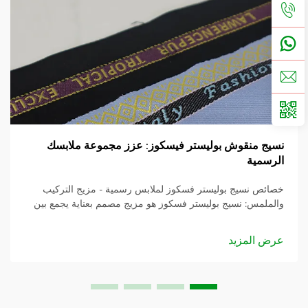
نسيج منقوش بوليستر فيسكوز: عزز مجموعة ملابسك
الرسمية
خصائص نسيج بوليستر فسكوز لملابس رسمية - مزيج التركيب
والملمس: نسيج بوليستر فسكوز هو مزيج مصمم بعناية يجمع بين
مزايا البوليستر والفسكوز لتحقيق توازن بين المتانة والنعومة. مع
التركيب المعتاد المكون من...
عرض المزيد