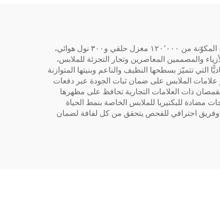
نعمل كمورد متخصص في أقمشة القمصان المنسوجة العادية للعلامات التجارية للملابس، حيث ندمج بين بنيتنا التصنيعية الضخمة المكوّنة من ١٢٠٬٠٠٠ مغزل حلقي و٣٠٠ نول هوائي،
زياء والمصممين المعاصرين وتجار التجزئة للملابس،
لأقمشة، بما في ذلك أقمشة القمصان المخلوطة من القطن والبوليستر (TC) المنسوجة عاديًّا التي تتميّز بسطحها النظيف والناعم وبنيتها المتوازنة
حو علامات الملابس على ضمان ثبات الجودة عبر دفعات
القمصان ذات العلامات التجارية تحافظ على مظهرها
ات مضادة للبكتيريا للملابس الخاصة بنمط الحياة
بس الرياضية والكاجوال، وكل ذلك مدعوم بفريق عمل يضم أكثر من ٦٠٠ فنيٍّ ذي خبرة وفريق احترافي للفحص يتحقق من كل لفافة لضمان