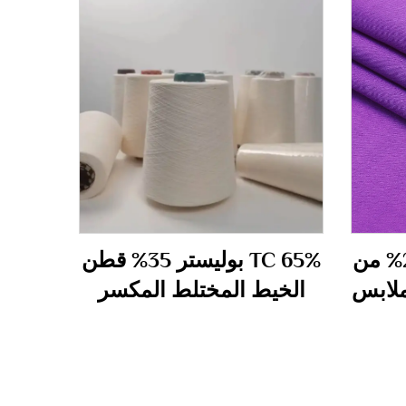
80% من البوليستر 20% من
TC 65% بوليستر 35% قطن
من ملابس
الخيط المختلط المكسر
45S