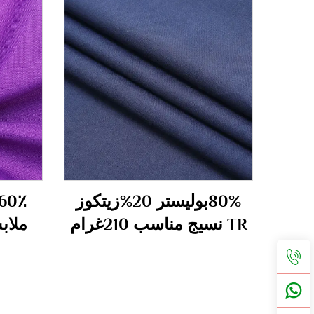
80%بوليستر 20%زيتكوز
TR نسيج مناسب 210غرام
ملابس 