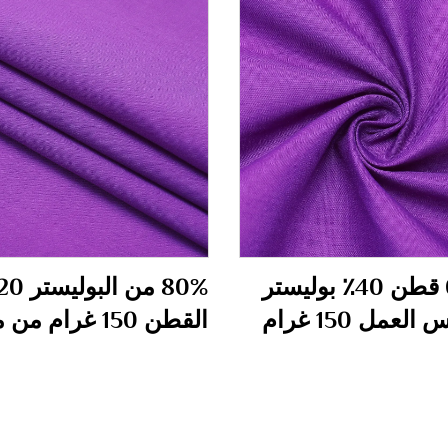
60٪ قطن 40٪ بوليستر
العمل 150 غرام
القطن 150 غرام 
العمل