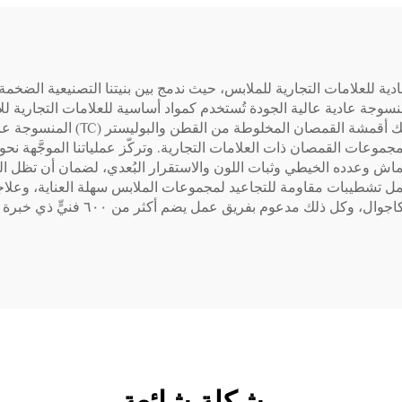
جة عادية عالية الجودة تُستخدم كمواد أساسية للعلامات التجارية للأ
بإنتاج شهري يبلغ ٣٬٠٠٠٬٠٠٠ متر من ا
جموعات القمصان ذات العلامات التجارية. وتركّز عملياتنا الموجَّهة ن
القماش وعدده الخيطي وثبات اللون والاستقرار البُعدي، لضمان أن تظل 
شمل تشطيبات مقاومة للتجاعيد لمجموعات الملابس سهلة العناية، وعلاج
والسفر، وخصائص طاردة للرطوبة للملا