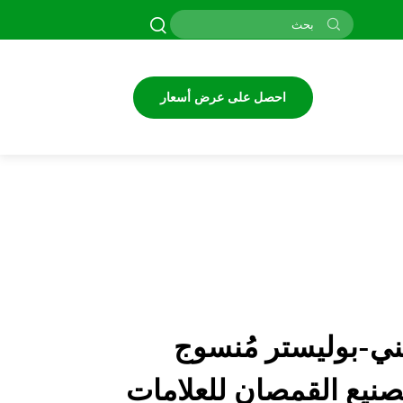
احصل على عرض أسعار
-بوليستر مُنسوج
نيع القمصان للعلامات