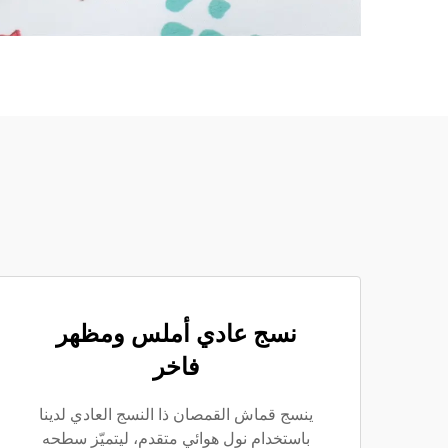
نسج عادي أملس ومظهر
فاخر
ينسج قماش القمصان ذا النسج العادي لدينا
باستخدام نول هوائي متقدم، ليتميّز سطحه