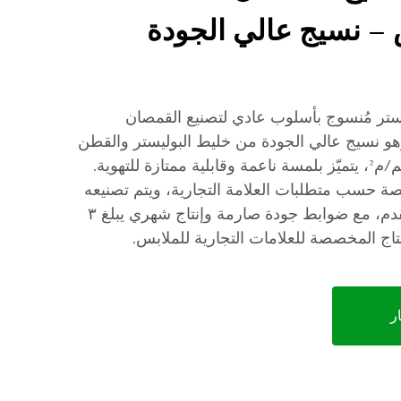
س – نسيج عالي الجودة
تر مُنسوج بأسلوب عادي لتصنيع القمصان
وهو نسيج عالي الجودة من خليط البوليستر والقطن
(TC/CVC) بوزن ١٠٠/١١٠ جم/م²، يتميّز بلمسة ناعمة وقابلية ممتازة للتهوية.
صة حسب متطلبات العلامة التجارية، ويتم تصنيعه
باستخدام ٣٠٠ نول هوائي متقدم، مع ضوابط جودة صارمة وإنتاج شهري يبلغ ٣
إنتاج المخصصة للعلامات التجارية للملابس.
ر