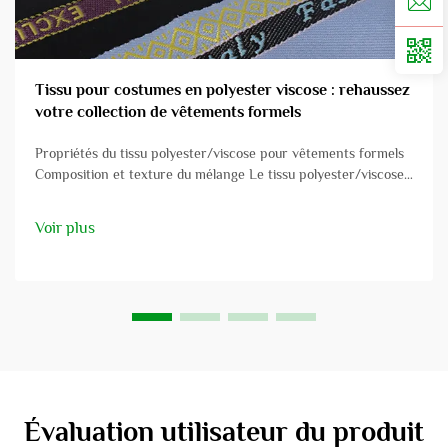
Tissu pour costumes en polyester viscose : rehaussez
votre collection de vêtements formels
Propriétés du tissu polyester/viscose pour vêtements formels
Composition et texture du mélange Le tissu polyester/viscose
est un mélange judicieusement conçu qui allie les qualités du
polyester et de la viscose afin d'obtenir un bon équilibre entre
Voir plus
durabilité et douceur. Avec le typique ble...
Évaluation utilisateur du produit