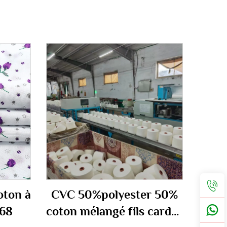
oton à
CVC 50%polyester 50%
x68
coton mélangé fils cardés