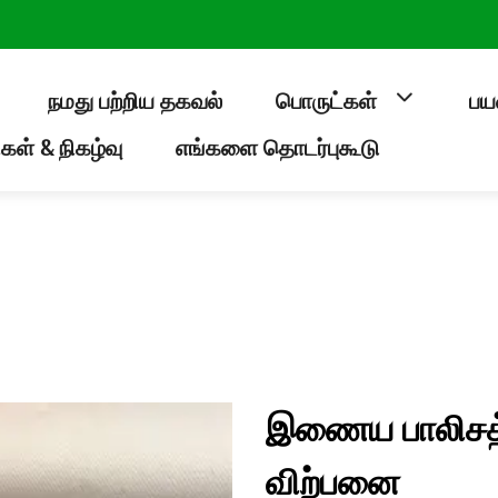
நமது பற்றிய தகவல்
பொருட்கள்
பய
கள் & நிகழ்வு
எங்களை தொடர்புகூடு
இணைய பாலிசத்த
விற்பனை