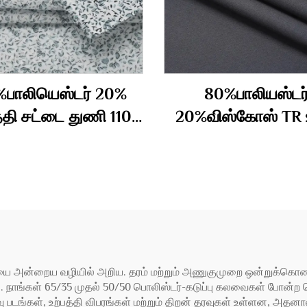
பாலியெஸ்டர் 20%
80%பாலியஸ்டர
்தி சட்டை துணி 110
20%விஸ்கோஸ் TR
கிராம்
துணி 180 கிராம
யை அன்றைய வழியில் அறிய. தரம் மற்றும் அணுகுமுறை ஒன்றுக்கொ
து. நாங்கள் 65/35 முதல் 50/50 பொலிஸ்டர்-கடுப்பு கலவைகள் போ
்வு படங்கள், உற்பத்தி விபரங்கள் மற்றும் திறன் தரவுகள் உள்ளன, அதனால