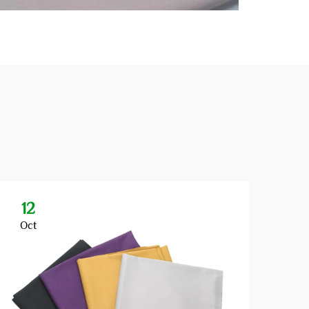
12
1
Oct
Oc