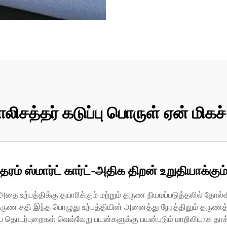
ாலிசத்தர் கடுப்பு பொருள் ஏன் மிகச்
தரம் ஸ்மார்ட் கார்ட்-அதிக திறன் உறுதியாக்கும
தை உற்பத்திக்கு தயாரிக்கும் மற்றும் தருண நியமப்படுத்தலில் தோல
ு தருண சதி இந்த பொழுது உற்பத்தியின் அனைத்து நேரத்திலும் தருணத்த
ிய தொடர்புறைகள் வெவ்வேறு பயன்களுக்கு பயன்படும் மாறிலியாக தாக