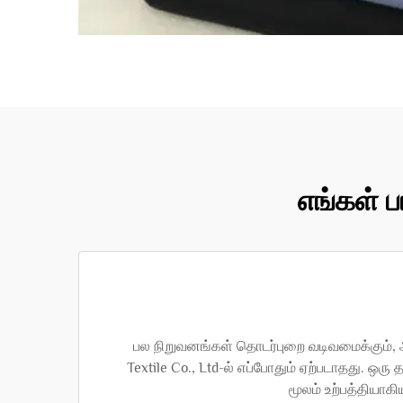
எங்கள் ப
பல நிறுவனங்கள் தொடர்புறை வடிவமைக்கும், அ
Textile Co., Ltd-ல் எப்போதும் ஏற்படாதது. ஒர
மூலம் உற்பத்தியாக