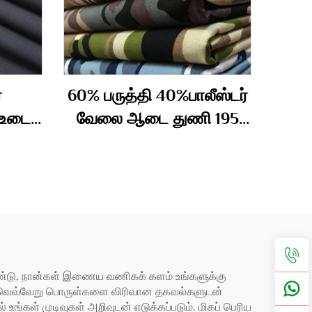
்
60% பருத்தி 40%பாலீஸ்டர்
 உடை
வேலை ஆடை துணி 195
்
கிராம்
ண்டு, நான்கள் இணைய வணிகக் களம் உங்களுக்கு
ன்ற வெவ்வேறு பொருள்களை விரிவான தகவல்களுடன்
் உங்கள் முடிவுகள் அறிவுடன் எடுக்கப்படும். மிகப் பெரிய