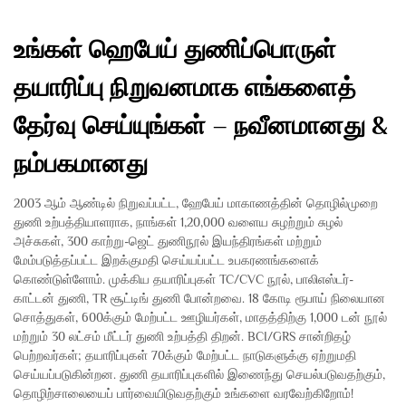
உங்கள் ஹெபேய் துணிப்பொருள்
தயாரிப்பு நிறுவனமாக எங்களைத்
தேர்வு செய்யுங்கள் – நவீனமானது &
நம்பகமானது
2003 ஆம் ஆண்டில் நிறுவப்பட்ட, ஹேபேய் மாகாணத்தின் தொழில்முறை
துணி உற்பத்தியாளராக, நாங்கள் 1,20,000 வளைய சுழற்றும் சுழல்
அச்சுகள், 300 காற்று-ஜெட் துணிநூல் இயந்திரங்கள் மற்றும்
மேம்படுத்தப்பட்ட இறக்குமதி செய்யப்பட்ட உபகரணங்களைக்
கொண்டுள்ளோம். முக்கிய தயாரிப்புகள் TC/CVC நூல், பாலிஎஸ்டர்-
காட்டன் துணி, TR சூட்டிங் துணி போன்றவை. 18 கோடி ரூபாய் நிலையான
சொத்துகள், 600க்கும் மேற்பட்ட ஊழியர்கள், மாதத்திற்கு 1,000 டன் நூல்
மற்றும் 30 லட்சம் மீட்டர் துணி உற்பத்தி திறன். BCI/GRS சான்றிதழ்
பெற்றவர்கள்; தயாரிப்புகள் 70க்கும் மேற்பட்ட நாடுகளுக்கு ஏற்றுமதி
செய்யப்படுகின்றன. துணி தயாரிப்புகளில் இணைந்து செயல்படுவதற்கும்,
தொழிற்சாலையைப் பார்வையிடுவதற்கும் உங்களை வரவேற்கிறோம்!