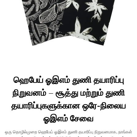
ஹெபேய் ஓஇஎம் துணி தயாரிப்பு
நிறுவனம் – சூத்து மற்றும் துணி
தயாரிப்புகளுக்கான ஒரே-நிலைய
ஓஇஎம் சேவை
ஒரு தொழில்முறை ஹெபேய் ஓஇஎம் துணி தயாரிப்பு நிறுவனமாக, நாங்கள்