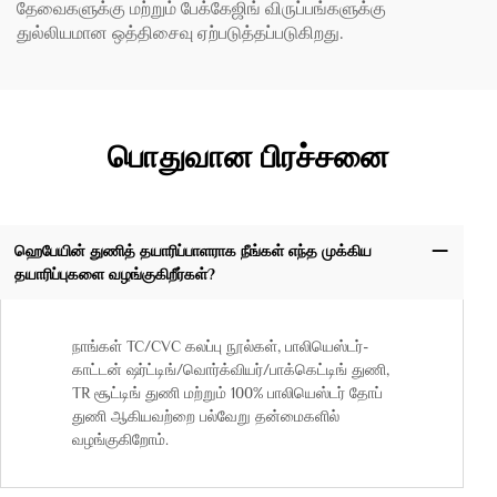
தேவைகளுக்கு மற்றும் பேக்கேஜிங் விருப்பங்களுக்கு
துல்லியமான ஒத்திசைவு ஏற்படுத்தப்படுகிறது.
பொதுவான பிரச்சனை
ஹெபேயின் துணித் தயாரிப்பாளராக நீங்கள் எந்த முக்கிய
தயாரிப்புகளை வழங்குகிறீர்கள்?
நாங்கள் TC/CVC கலப்பு நூல்கள், பாலியெஸ்டர்-
காட்டன் ஷர்ட்டிங்/வொர்க்வியர்/பாக்கெட்டிங் துணி,
TR சூட்டிங் துணி மற்றும் 100% பாலியெஸ்டர் தோப்
துணி ஆகியவற்றை பல்வேறு தன்மைகளில்
வழங்குகிறோம்.