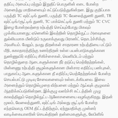
தறிப்பு அமைப்பு மற்றும் இறுதிப் பொருளின் எடை போன்ற
அனைத்து மாறிகளையும் கட்டுப்படுத்துகின்றன. இது குறிப்பாக
பருத்தி TC ஷர்ட்டிங் துணி, பருத்தி TC வேலைத்துணி துணி, TR
ஷர்ட்டிங்/சூட்டிங் துணி, TC பாக்கெட்டிங் துணி மற்றும் TC CVC
இழை போன்றவற்றை உற்பத்தி செய்யும்போது மிகவும்
முக்கியமானது; ஏனெனில் இவற்றின் தொழில்நுட்ப அளவுகளை
துல்லியமாக மீண்டும் உருவாக்குவது பிராண்ட் தொடர்ச்சிக்கு
அவசியம். மேலும், நமது திறன்கள் சாதாரண உற்பத்தியை மட்டும்
மீறி, சுகாதாரத்திற்கு உணர்திறன் உள்ள பயன்பாடுகளுக்கான
நுண்ணுயிர் எதிர்ப்பு சிகிச்சைகள், வெளியிடம் மற்றும்
தொழில்துறை ஆடைகளுக்கான நீர் தடுப்பு மெத்தேற்றங்கள்,
மின்னணு உற்பத்தி சூழல்களுக்கான மின்சார எதிர்ப்பு பண்புகள்,
பாதுகாப்பு ஆடைகளுக்கான தீ எதிர்ப்பு மெத்தேற்றங்கள் போன்ற
செயல்பாட்டு முடிவு சேவைகளையும் உள்ளடக்கியவை. இவை
அனைத்தும் தொழில்முறை விற்பனை மற்றும் ஆய்வுக் குழுவால்
ஆதரிக்கப்படுகின்றன, இக்குழு வளர்ச்சி கட்டத்தின் முழு
காலத்திலும் தொழில்நுட்ப ஆலோசனையை வழங்குகிறது. இதன்
மூலம், வேலைத்துணி, ஷர்ட்டிங் அல்லது சூட்டிங் போன்ற
எந்தவொரு OEM திட்டத்திற்கும், ஏற்றுமதிக்கு முன்னர்
வாடிக்கையாளரின் செயல்திறன் தன்மைகளுக்கு, லேபிளிங்