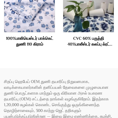
100%பாலியெஸ்டர் பாக்கெட்
CVC 60% பருத்தி
துணி 110 கிராம்
40%பாலீஸ்டர் கலப்பு க்ரட்
செய்யப்பட்ட கம்பளி 40S
சிறப்பு ஹெபேய் OEM துணி தயாரிப்பு நிறுவனமாக,
வாடிக்கையாளர்களின் தனிப்பயன் தேவைகளை முழுமையான
துணி பொருட்களாக மாற்றும் ஒரு விரிவான அசல் உபகரண
தயாரிப்பு (OEM) சட்டத்தை நாங்கள் வழங்குகிறோம். இதற்காக
1,20,000 சுழல்கள் கொண்ட செங்குத்து ஒருங்கிணைந்த
தொழிற்சாலையும், 300 காற்று-ஜெட் தறிகளும்
பயன்படுத்தப்படுகின்றன — இவை இழை எண்ணிக்கை, சுழற்சி,