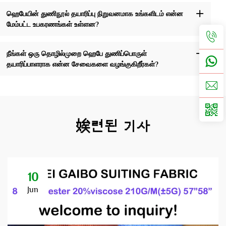
ஹெபேயின் துணிநூல் தயாரிப்பு நிறுவனமாக உங்களிடம் என்ன
மேம்பட்ட உபகரணங்கள் உள்ளன?
நீங்கள் ஒரு தொழில்முறை ஹெபே துணிப்பொருள்
தயாரிப்பாளராக என்ன சேவைகளை வழங்குகிறீர்கள்?
娭련된 기사
10
Jun