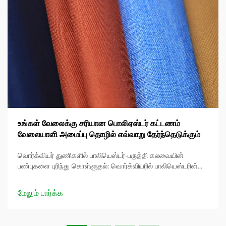
உங்கள் வேலைக்கு சரியான பொலிஏஸ்டர் கட்டணம்
வேலையாளி அமைப்பு தொழில் எவ்வாறு தேர்ந்தெடுக்கும்
வொர்க்வியர் துணிகளில் பாலியெஸ்டர்-பருத்தி கலவையின்
பண்புகளை புரிந்து கொள்ளுதல்: வொர்க்வியரில் பாலியெஸ்டரின்
முக்கிய பண்புகள்: பாலியெஸ்டர் என்பது அதன் இழுவை வலிமை,
மிகுந்த நிலைத்தன்மை மற்றும் சேதம்/அணிவிக்கும் தன்மைக்கு
மேலும் பார்க்க
எதிரான எதிர்ப்பு காரணமாக வொர்க்வியருக்கு பிரபலமான
தெரிவாகும்...