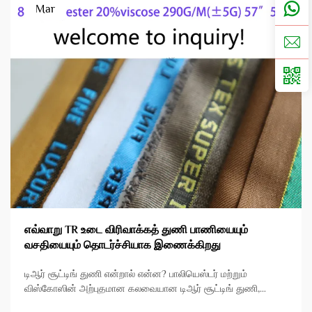
Mar
எவ்வாறு TR உடை விரிவாக்கத் துணி பாணியையும்
வசதியையும் தொடர்ச்சியாக இணைக்கிறது
டிஆர் சூட்டிங் துணி என்றால் என்ன? பாலியெஸ்டர் மற்றும்
விஸ்கோஸின் அற்புதமான கலவையான டிஆர் சூட்டிங் துணி,
தொழில்முறை உடைகளில் பல்வேறு பயன்பாடுகளுக்காக