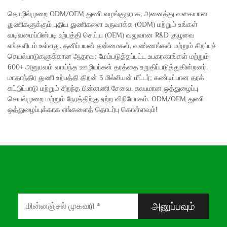
தொழில்முறை ODM/OEM துணி வழங்குநராக, அனைத்து வகையான
துணிகளுக்கும் புதிய துணிகளை உருவாக்க (ODM) மற்றும் உங்கள்
வடிவமைப்பின்படி உற்பத்தி செய்ய (OEM) வலுவான R&D குழுவை
எங்களிடம் உள்ளது. தனிப்பயன் தன்மைகள், வண்ணங்கள் மற்றும் சிறப்புச்
செயல்பாடுகளுக்கான ஆதரவு; மேம்படுத்தப்பட்ட உபகரணங்கள் மற்றும்
600+ அனுபவம் வாய்ந்த ஊழியர்கள் தரத்தை உறுதிப்படுத்துகின்றனர்.
மாதாந்திர துணி உற்பத்தி திறன் 3 மில்லியன் மீட்டர்; கண்டிப்பான தரக்
கட்டுப்பாடு மற்றும் சிறந்த பின்னணி சேவை. சுலபமான ஒத்துழைப்பு
செயல்முறை மற்றும் நேரத்திற்கு ஏற்ற விநியோகம். ODM/OEM துணி
ஒத்துழைப்புக்காக எங்களைத் தொடர்பு கொள்ளவும்!
அனுப்பவும்