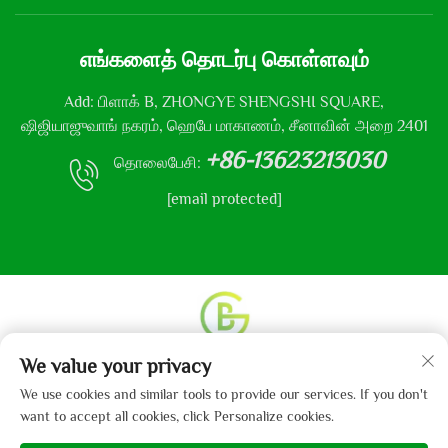
எங்களைத் தொடர்பு கொள்ளவும்
Add: பிளாக் B, ZHONGYE SHENGSHI SQUARE,
ஷிஜியாஜுவாங் நகரம், ஹெபே மாகாணம், சீனாவின் அறை 2401
+86-13623213030
தொலைபேசி:
[email protected]
We value your privacy
உரிமை தொடர்பான அனைத்து உரிமைகளும் © 2013-2024
ஹெபே கைபோ துணி நிறுவனம், லிமிடெட் என்னும்
We use cookies and similar tools to provide our services. If you don't
நிறுவனத்திற்கு உடையது.
தனியுரிமைக் கொள்கை
want to accept all cookies, click Personalize cookies.