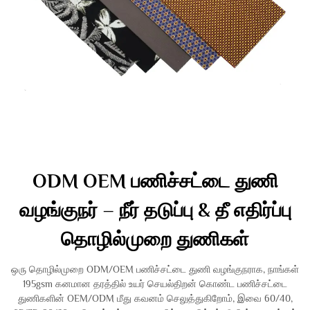
ODM OEM பணிச்சட்டை துணி
வழங்குநர் – நீர் தடுப்பு & தீ எதிர்ப்பு
தொழில்முறை துணிகள்
ஒரு தொழில்முறை ODM/OEM பணிச்சட்டை துணி வழங்குநராக, நாங்கள்
195gsm கனமான தரத்தில் உயர் செயல்திறன் கொண்ட பணிச்சட்டை
துணிகளின் OEM/ODM மீது கவனம் செலுத்துகிறோம், இவை 60/40,