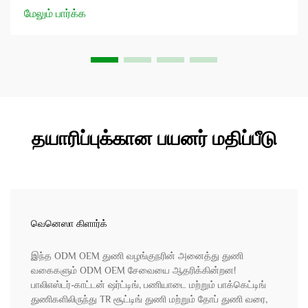
பாராட்டப்படுகிறது. இந்த துணி பாலியெஸ்டரின் வலிமை மற்றும்
மேலும் பார்க்க
தாங்கும் தன்மையையும், விஸ்கோஸின் மென்மையையும் மற்றும்
வசதியையும் கொண்டுள்ளது...
தயாரிப்புக்கான பயனர் மதிப்பீடு
வெனெஸா கிளார்க்
இந்த ODM OEM துணி வழங்குநரின் அனைத்து துணி
வகைகளும் ODM OEM சேவையை ஆதரிக்கின்றன!
பாலிஎஸ்டர்-காட்டன் ஷர்ட்டிங், பணியாடை மற்றும் பாக்கெட்டிங்
துணிகளிலிருந்து TR சூட்டிங் துணி மற்றும் தோப் துணி வரை,