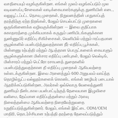
வசதியையும் வழங்குகின்றன. எங்கள் மூலம் வழங்கப்படும் மூல
வடிவமைப்பு சேவைகள் வாடிக்கையாளர்களுக்கு துணியின் எடை,
வலுவூட்டப்பட்ட நெசவு முறைகள், நிறுவனத்தின் பாதுகாப்புத்
தரத்திற்கு ஏற்ற நிறங்கள், மேலும் செயல்பாட்டு முறைகளை
ஒருங்கிணைக்க வழிவகுக்கின்றன — இவை குறிப்பாக
சுகாதாரத்தை முக்கியமாகக் கருதும் பணியிடங்களுக்கான
நுண்ணுயிர் எதிர்ப்பு சிகிச்சைகள், வெளியில் மற்றும் ஈரப்பதமான
சூழல்களில் பயன்படுத்துவதற்கான நீர்-எதிர்ப்பு பூச்சுகள்,
மின்னணு உற்பத்தி மற்றும் ஆபத்தான பொருட்களைக் கையாளும்
சூழல்களுக்கான மின்சார எதிர்ப்பு பண்புகள், மேலும் வெல்டிங்,
மின்சாரம் மற்றும் பெட்ரோ ரசாயனத் துறைகளில்
பயன்படுத்துவதற்கான தீ-எதிர்ப்பு முறைகள் ஆகியவற்றை
உள்ளடக்குகின்றன. இவை அனைத்தும் 600 அனுபவம் வாய்ந்த
தொழில்நுட்ப வல்லுநர்களைக் கொண்ட எங்கள் ஊழியர் படையால்
ஆதரிக்கப்படுகின்றன, அவர்கள் ஒவ்வொரு வேலைத்துணி
துணியும் நீண்டகால பயன்பாட்டிற்குத் தேவையான இழுவிசை
வலிமை, தேய்மான எதிர்ப்புத்தன்மை மற்றும் அளவு
நிலைத்தன்மை ஆகியவற்றை நிறைவேற்றுவதை
உறுதிப்படுத்துகின்றனர். மேலும், எங்கள் இரட்டை ODM/OEM
மாதிரி, தொடர்ச்சியான உற்பத்தி தரத்தை தேவைப்படுத்தும்