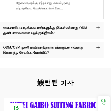
தேவைகளுக்கு ஏற்றவாறு செயல்முறை
உற்பத்தியை மேற்கொள்கின்றோம்.
உலகளாவிய வாடிக்கையாளர்களுக்கு நீங்கள் எவ்வாறு ODM
துணி சேவைகளை வழங்குகிறீர்கள்?
ODM/OEM துணி வணிகத்திற்காக உங்களுடன் எவ்வாறு
இணைந்து செயல்பட வேண்டும்?
娭련된 기사
13