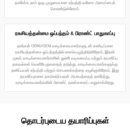
தவிர்க்க நாம் ஒரு முழுமையான உற்பத்தி வரிசை அமைப்பைக்
கொண்டுள்ளோம்.
ரகசியத்தன்மை ஒப்பந்தம் & பிராண்ட் பாதுகாப்பு
நாங்கள் ODM/OEM வாடிக்கையாளர்களுடன் கண்டிப்பான
ரகசியத்தன்மை ஒப்பந்தத்தில் கையெழுத்திடுகிறோம், இதன்
மூலம் வாடிக்கையாளர்களின் துணி வடிவமைப்பு மற்றும் தயாரிப்பு
தகவல்கள் வெளியேறுவதைத் தடுத்து, வாடிக்கையாளர்களுக்கு
தனிப்பயன் உற்பத்தி மற்றும் செயலாக்கத்தை வழங்குகிறோம். இது
தயாரிப்புகளை நகலெடுப்பதன் அபாயத்தைத் தவிர்த்து,
வாடிக்கையாளர்களின் பிராண்ட் நலன்களைப் பாதுகாக்கிறது.
தொடர்புடைய தயாரிப்புகள்