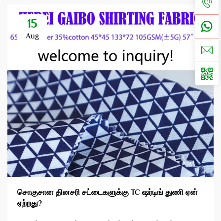
15
Aug
சொகுசான தினசரி சட்டைகளுக்கு TC ஷர்டிங் துணி ஏன்
ஏற்றது?