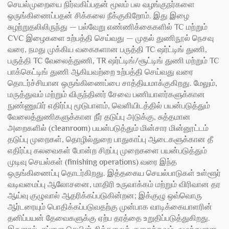
செயல்முறையை நிர்வகிப்பதன் மூலம் பல வழங்குநர்களை
ஒருங்கிணைப்பதன் சிக்கலை நீக்குகிறோம். இது இழை
சுழற்றுதலிலிருந்து — பல்வேறு எண்ணிக்கைகளில் TC மற்றும்
CVC இழைகளை உற்பத்தி செய்வது — முதல் துணிநூல் நெசவு
வரை, நமது முக்கிய வகைகளான பருத்தி TC ஷர்ட்டிங் துணி,
பருத்தி TC வேலைத்துணி, TR ஷர்ட்டிங்/சூட்டிங் துணி மற்றும் TC
பாக்கெட்டிங் துணி ஆகியவற்றை உற்பத்தி செய்வது வரை
தொடர்ச்சியான ஒருங்கிணைப்பை சாத்தியமாக்குகிறது. மேலும்,
மருத்துவம் மற்றும் விருந்தினர் சேவை பணியாளர்களுக்கான
நுண்ணுயிர் எதிர்ப்பு மூடுபாளம், வெளியிடத்தில் பயன்படுத்தும்
வேலைத்துணிகளுக்கான நீர் தடுப்பு அடுக்கு, சுத்தமான
அறைகளில் (cleanroom) பயன்படுத்தும் மின்சார மின்னூட்டம்
தடுப்பு முறைகள், தொழில்துறை பாதுகாப்பு ஆடைகளுக்கான தீ
எதிர்ப்பு கலவைகள் போன்ற சிறப்பு முறைகளை பயன்படுத்தும்
முடிவு செயல்கள் (finishing operations) வரை இந்த
ஒருங்கிணைப்பு தொடர்கிறது. இத்தகைய செயல்பாடுகள் உள்ளூர்
வடிவமைப்பு ஆலோசனை, மாதிரி உருவாக்கம் மற்றும் விரிவான தர
ஆய்வு குழுவால் ஆதரிக்கப்படுகின்றன; இக்குழு ஒவ்வொரு
ஆர்டரையும் பொதிக்கப்படுவதற்கு முன்பாக வாடிக்கையாளரின்
தனிப்பயன் தேவைகளுக்கு ஏற்ப தரத்தை உறுதிப்படுத்துகிறது.