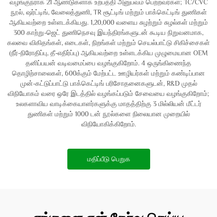
வழங்குநராக 21 ஆண்டுகளாக உற்பத்தி அனுபவம் பெற்றவர்கள்; TC/CVC
நூல், ஷர்ட்டிங், வேலைத்துணி, TR சூட்டிங் மற்றும் பாக்கெட்டிங் துணிகள்
ஆகியவற்றை உள்ளடக்கியது. 1,20,000 வளைய சுழற்றும் சுழல்கள் மற்றும்
300 காற்று-ஜெட் துணிநெசவு இயந்திரங்களுடன் கூடிய நிறுவனமாக,
கலவை விகிதங்கள், எடைகள், நிறங்கள் மற்றும் செயல்பாட்டு சிகிச்சைகள்
(நீர்-நிரோதிப்பு, தீ-எதிர்ப்பு) ஆகியவற்றை உள்ளடக்கிய முழுமையான OEM
தனிப்பயன் வடிவமைப்பை வழங்குகிறோம். 4 ஒருங்கிணைந்த
தொழிற்சாலைகள், 600க்கும் மேற்பட்ட ஊழியர்கள் மற்றும் கண்டிப்பான
முன்-கட்டுப்பாட்டு பாக்கெட்டிங் பரிசோதனைகளுடன், R&D முதல்
விநியோகம் வரை ஒரே இடத்தில் வழங்கப்படும் சேவையை வழங்குகிறோம்;
உலகளாவிய வாடிக்கையாளர்களுக்கு மாதத்திற்கு 3 மில்லியன் மீட்டர்
துணிகள் மற்றும் 1000 டன் நூல்களை நிலையான முறையில்
விநியோகிக்கிறோம்.
மதிப்பீடு பெறுக