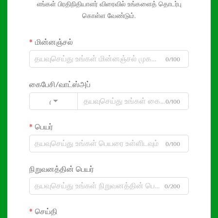
எங்கள் பிரதிநிதியாளர் விரைவில் உங்களைத் தொடர்பு
கொள்ள வேண்டும்.
மின்னஞ்சல்
0/100
கைபேசி/வாட்ஸ்அப்
0/100
Code
பெயர்
0/100
நிறுவனத்தின் பெயர்
0/200
செய்தி