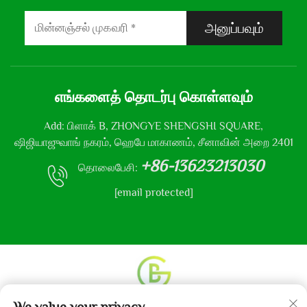
அனுப்பவும்
எங்களைத் தொடர்பு கொள்ளவும்
Add: பிளாக் B, ZHONGYE SHENGSHI SQUARE,
ஷிஜியாஜுவாங் நகரம், ஹெபே மாகாணம், சீனாவின் அறை 2401
+86-13623213030
தொலைபேசி:
[email protected]