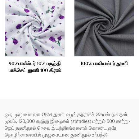
90%பாலீஸ்டர் 10% பருத்தி
100% பாலியஸ்டர் துணி
பாக்கெட் துணி 100 கிராம்
ஒரு முழுமையான OEM துணி வழங்குநராகச் செயல்படுவதன்
மூலம், 120,000 சுழற்று இழைகள் (spindles) மற்றும் 300 காற்று-
ஜெட் துணிநூல் நெசவு இயந்திரங்களைக் கொண்ட ஒரே
தொழிற்சாலையில் முழுமையான துணிநூல் உற்பத்தி