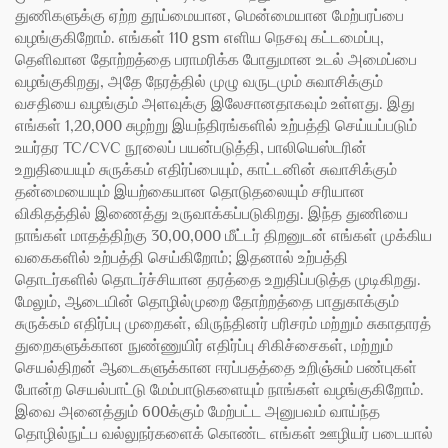
துணிகளுக்கு ஏற்ற தூய்மையான, மென்மையான மேற்பரப்பை
வழங்குகிறோம். எங்கள் 110 gsm எளிய நெசவு கட்டமைப்பு,
தெளிவான தோற்றத்தை பராமரிக்க போதுமான உடல் அமைப்பை
வழங்குகிறது, அதே நேரத்தில் முழு வருடமும் சுவாசிக்கும்
வசதியை வழங்கும் அளவுக்கு இலேசானதாகவும் உள்ளது. இது
எங்கள் 1,20,000 சுழற்று இயந்திரங்களில் உற்பத்தி செய்யப்படும்
உயர்தர TC/CVC நூலைப் பயன்படுத்தி, பாலியெஸ்டரின்
உறுதியையும் சுருக்கம் எதிர்ப்பையும், காட்டனின் சுவாசிக்கும்
தன்மையையும் இயற்கையான தொடுதலையும் சரியான
விகிதத்தில் இணைத்து உருவாக்கப்படுகிறது. இந்த துணியை
நாங்கள் மாதத்திற்கு 30,00,000 மீட்டர் திறனுடன் எங்கள் முக்கிய
வகைகளில் உற்பத்தி செய்கிறோம்; இதனால் உற்பத்தி
தொடர்களில் தொடர்ச்சியான தரத்தை உறுதிப்படுத்த முடிகிறது.
மேலும், ஆடையின் தொழில்முறை தோற்றத்தை பாதுகாக்கும்
சுருக்கம் எதிர்ப்பு முறைகள், விருந்தினர் பரிசரம் மற்றும் சுகாதாரத்
துறைகளுக்கான நுண்ணுயிர் எதிர்ப்பு சிகிச்சைகள், மற்றும்
செயல்திறன் ஆடைகளுக்கான ஈரப்பதத்தை உறிஞ்சும் பண்புகள்
போன்ற செயல்பாட்டு மேம்பாடுகளையும் நாங்கள் வழங்குகிறோம்.
இவை அனைத்தும் 600க்கும் மேற்பட்ட அனுபவம் வாய்ந்த
தொழில்நுட்ப வல்லுநர்களைக் கொண்ட எங்கள் ஊழியர் படையால்