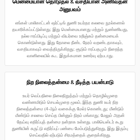
மென்மையான தொடுதல் & வசதியான அணிவதன்
அனுபவம்
எங்கள் பாலிகாட்டன் ஷர்ட்டிங் துணி உயர்தர கலவை நூல்களால்
தயாரிக்கப்பட்டுள்ளது; இது மென்மையானது மற்றும் நுண்ணியது,
நல்ல ஈரப்பிடிப்பு மற்றும் வியர்வை உறிஞ்சும் தன்மையைக்
கொண்டுள்ளது. இது தோலை நீண்ட நேரம் வறண்டதாகவும்,
வசதியாகவும் வைத்திருக்கிறது; சூடும் ஈரப்பதமும் நிறைந்த
வானிலையில் கூட இறுக்கமான உணர்வு ஏற்படாது.
நிற நிலைத்தன்மை & நீடித்த பயன்பாடு
உயர் வெப்பநிலை நிலைநிறுத்தம் மற்றும் தொழில்முறை
வண்ணமிடும் செயல்முறை மூலம், இந்த துணி உயர் நிற
நிலைத்தன்மை (4-ஆம் வகைக்கு மேல்) கொண்டது; மீண்டும்
மீண்டும் சலவை செய்த பின்னும் நிறம் மங்காது; மேலும் அதன்
தேய்வு எதிர்ப்புத் தன்மை நன்றாக உள்ளது. பாலியெஸ்டர் கூறு
துணியின் சுருட்டு எதிர்ப்புப் பண்பை மேம்படுத்துகிறது, இது இரும்பு
செய்வதில் ஏற்படும் சிரமத்தைக் குறைக்கிறது.