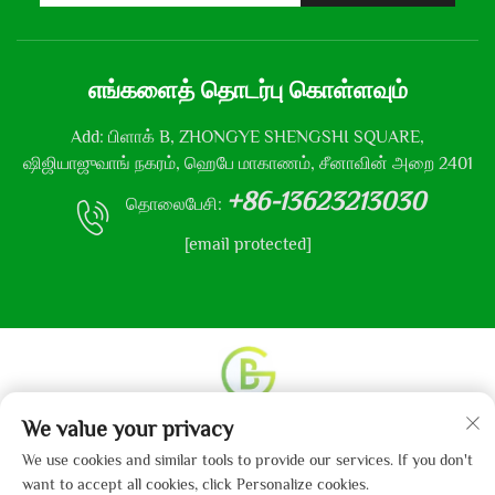
எங்களைத் தொடர்பு கொள்ளவும்
Add: பிளாக் B, ZHONGYE SHENGSHI SQUARE,
ஷிஜியாஜுவாங் நகரம், ஹெபே மாகாணம், சீனாவின் அறை 2401
+86-13623213030
தொலைபேசி:
[email protected]
We value your privacy
உரிமை தொடர்பான அனைத்து உரிமைகளும் © 2013-2024
ஹெபே கைபோ துணி நிறுவனம், லிமிடெட் என்னும்
We use cookies and similar tools to provide our services. If you don't
நிறுவனத்திற்கு உடையது.
தனியுரிமைக் கொள்கை
want to accept all cookies, click Personalize cookies.