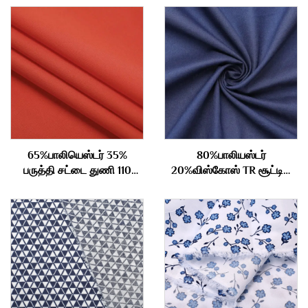
65%பாலியெஸ்டர் 35%
80%பாலியஸ்டர்
பருத்தி சட்டை துணி 110
20%விஸ்கோஸ் TR சூட்டிங்
கிராம்
துணி 290gm