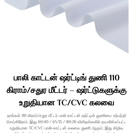
பாலி காட்டன் ஷர்ட்டிங் துணி 110
கிராம்/சதுர மீட்டர் – ஷர்ட்டுகளுக்கு
உறுதியான TC/CVC கலவை
நாங்கள் 110 கிராம்/சதுர மீட்டர் பாலி காட்டன் ஷர்ட்டிங் துணியை உற்பத்தி
செய்கிறோம், இது 60:40 / 65:35 / 80:20 விகிதங்களில் தயாரிக்கப்பட்ட
உறுதியான TC/CVC பாலி-காட்டன் கலவை துணி ஆகும்; இது கிழிவு