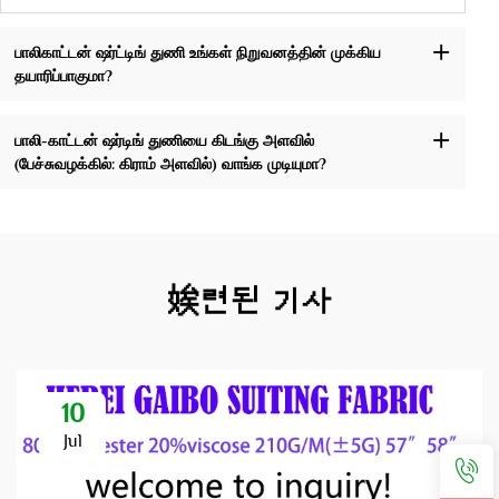
பாலிகாட்டன் ஷர்ட்டிங் துணி உங்கள் நிறுவனத்தின் முக்கிய
தயாரிப்பாகுமா?
பாலி-காட்டன் ஷர்டிங் துணியை கிடங்கு அளவில்
(பேச்சுவழக்கில்: கிராம் அளவில்) வாங்க முடியுமா?
娭련된 기사
10
Jul