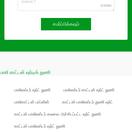
0/1000
சமர்ப்பிக்கவும்
பாலி காட்டன் ஷர்டிங் துணி
பாலிஎஸ்டர் ஷர்ட் துணி
பாலிஎஸ்டர்-காட்டன் ஷர்ட் துணி
பாலிகாட்டன் பாப்ளின்
காட்டன்-பாலிஎஸ்டர் துணி ஷர்ட்
காட்டன்-பாலிஎஸ்டர் கலவை அச்சிடப்பட்ட ஷர்ட் துணி
காட்டன்-பாலிஎஸ்டர் ஷர்ட் துணி