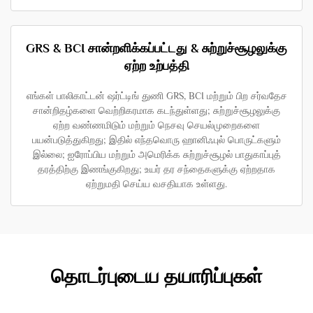
GRS & BCI சான்றளிக்கப்பட்டது & சுற்றுச்சூழலுக்கு
ஏற்ற உற்பத்தி
எங்கள் பாலிகாட்டன் ஷர்ட்டிங் துணி GRS, BCI மற்றும் பிற சர்வதேச
சான்றிதழ்களை வெற்றிகரமாக கடந்துள்ளது; சுற்றுச்சூழலுக்கு
ஏற்ற வண்ணமிடும் மற்றும் நெசவு செயல்முறைகளை
பயன்படுத்துகிறது; இதில் எந்தவொரு ஹானிஃபுல் பொருட்களும்
இல்லை; ஐரோப்பிய மற்றும் அமெரிக்க சுற்றுச்சூழல் பாதுகாப்புத்
தரத்திற்கு இணங்குகிறது; உயர் தர சந்தைகளுக்கு ஏற்றதாக
ஏற்றுமதி செய்ய வசதியாக உள்ளது.
தொடர்புடைய தயாரிப்புகள்