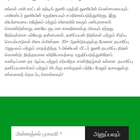
எங்கள் பாலி காட்டன் ஷர்டிங் துணி பருத்தி துணியின் மென்மையையும்,
பாலிஎஸ்டர் துணியின் உறுதியையும் சமநிலைப்படுத்துகிறது; இது
வியர்வையை உறிஞ்சும் மற்றும் விரைவில் உலரும் பண்புகளைக்
கொண்டுள்ளது, எனவே சூடான காலநிலைக்கு மிகவும் ஏற்றது.
தேர்வுக்காக பல்வேறு தன்மைகள், தனிப்பயன் நிறங்கள் மற்றும் சிறப்பு
செயல்பாடுகள் கிடைக்கின்றன. 20+ ஆண்டுகளுக்கு மேலான தயாரிப்பு
அனுபவம் மற்றும் மாதத்திற்கு 3 மில்லியன் மீட்டர் துணி தயாரிப்பு திறன்
கொண்டு, நிரந்தரமான விநியோகத்தை உறுதிப்படுத்துகிறோம்.
கண்டிப்பான தர ஆய்வு மற்றும் சர்வதேச சான்றிதழ்கள் உள்ளன. தயாரிப்பு
தனிப்பயனாக்கம் மற்றும் கிடங்கு வாங்குதல் பற்றிய மேலும் தகவலுக்கு
எங்களைத் தொடர்பு கொள்ளவும்!
அனுப்பவும்