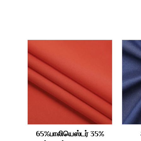
65%பாலியெஸ்டர் 35%