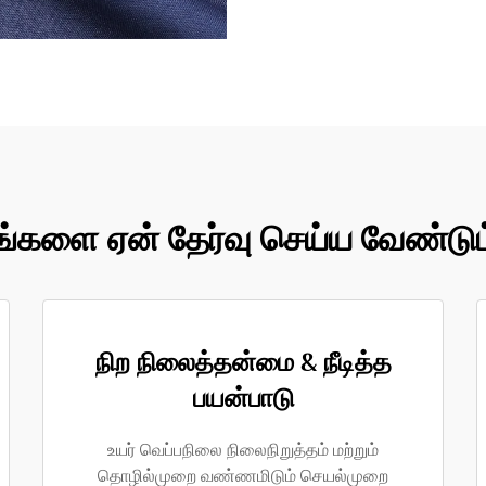
ங்களை ஏன் தேர்வு செய்ய வேண்டும
நிற நிலைத்தன்மை & நீடித்த
பயன்பாடு
உயர் வெப்பநிலை நிலைநிறுத்தம் மற்றும்
தொழில்முறை வண்ணமிடும் செயல்முறை