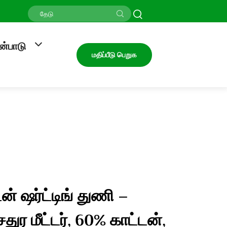
ன்பாடு
மதிப்பீடு பெறுக
ன் ஷர்ட்டிங் துணி –
சதுர மீட்டர், 60% காட்டன்,