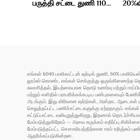
பருத்தி சட்டை துணி 110
20%வ
கிராம்
எங்கள் 6040 பாலிகாட்டன் ஷர்டிங் துணி, 60% பாலியெஸ்ட
லூம்ஸ் கொண்ட எங்கள் செங்குத்து ஒருங்கிணைந்த தொழி
சுவாசித்தல், இயற்கையான தொடு உணர்வு மற்றும் ஈரப்பிடிப
மற்றும் எளிதில் பராமரிக்கக்கூடிய பண்புகளையும் பேணி
அடங்கும். இது விரிவான ஷர்டுகள், அன்றாட ஆடைகள்
செலுத்தப்பட்ட பணிச்சட்டைகளுக்கு ஏற்றதாகும். எங்கள்
கட்டுப்பாட்டை வலியுறுத்துகிறது, இதனால் தொடர்ச்சியா
மேம்படுத்துகிறோம் — அவை சுருக்கம் எதிர்ப்பு சிகிச்ச
மேம்படுத்தப்பட்ட சௌகரியத்திற்கான ஈரம் உறிஞ்சும்
ஆதரிக்கப்படுகின்றன.