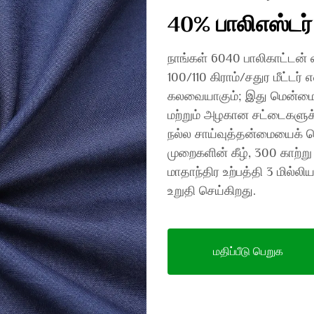
40% பாலிஎஸ்ட
நாங்கள் 6040 பாலிகாட்டன் 
100/110 கிராம்/சதுர மீட்டர்
கலவையாகும்; இது மென்மைய
மற்றும் அழகான சட்டைகளுக்க
நல்ல சாய்வுத்தன்மையைக் கொ
முறைகளின் கீழ், 300 காற்று
மாதாந்திர உற்பத்தி 3 மில்
உறுதி செய்கிறது.
மதிப்பீடு பெறுக