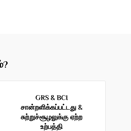
்?
GRS & BCI
சான்றளிக்கப்பட்டது &
சுற்றுச்சூழலுக்கு ஏற்ற
உற்பத்தி