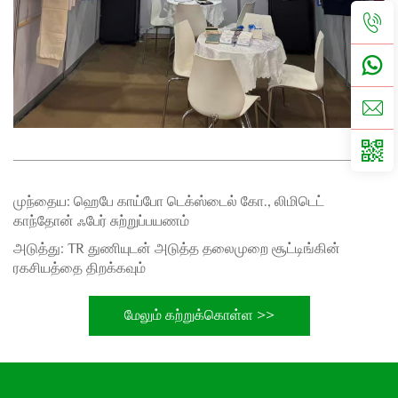
முந்தைய:
ஹெபே காய்போ டெக்ஸ்டைல் கோ., லிமிடெட்
காந்தோன் ஃபேர் சுற்றுப்பயணம்
அடுத்து:
TR துணியுடன் அடுத்த தலைமுறை சூட்டிங்கின்
ரகசியத்தை திறக்கவும்
மேலும் கற்றுக்கொள்ள >>