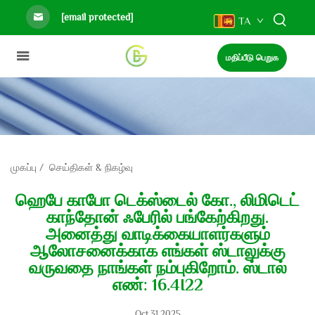
[email protected]
TA
மதிப்பீடு பெறுக
முகப்பு
/
செய்திகள் & நிகழ்வு
ஹெபே காபோ டெக்ஸ்டைல் கோ., லிமிடெட்
காந்தோன் ஃபேரில் பங்கேற்கிறது.
அனைத்து வாடிக்கையாளர்களும்
ஆலோசனைக்காக எங்கள் ஸ்டாலுக்கு
வருவதை நாங்கள் நம்புகிறோம். ஸ்டால்
எண்: 16.4I22
Oct.31.2025