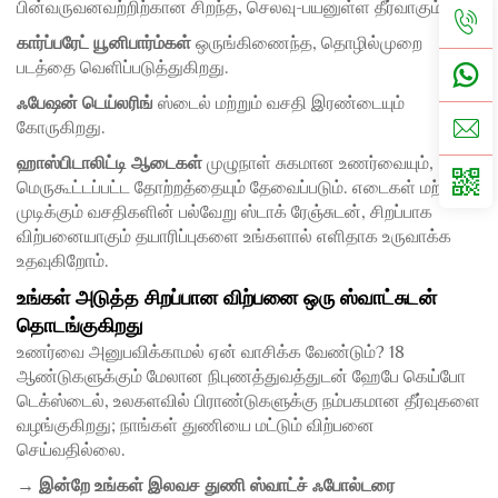
பின்வருவனவற்றிற்கான சிறந்த, செலவு-பயனுள்ள தீர்வாகும்:
கார்ப்பரேட் யூனிபார்ம்கள்
ஒருங்கிணைந்த, தொழில்முறை
படத்தை வெளிப்படுத்துகிறது.
ஃபேஷன் டெய்லரிங்
ஸ்டைல் மற்றும் வசதி இரண்டையும்
கோருகிறது.
ஹாஸ்பிடாலிட்டி ஆடைகள்
முழுநாள் சுகமான உணர்வையும்,
மெருகூட்டப்பட்ட தோற்றத்தையும் தேவைப்படும். எடைகள் மற்றும்
முடிக்கும் வசதிகளின் பல்வேறு ஸ்டாக் ரேஞ்சுடன், சிறப்பாக
விற்பனையாகும் தயாரிப்புகளை உங்களால் எளிதாக உருவாக்க
உதவுகிறோம்.
உங்கள் அடுத்த சிறப்பான விற்பனை ஒரு ஸ்வாட்சுடன்
தொடங்குகிறது
உணர்வை அனுபவிக்காமல் ஏன் வாசிக்க வேண்டும்? 18
ஆண்டுகளுக்கும் மேலான நிபுணத்துவத்துடன் ஹேபே கெய்போ
டெக்ஸ்டைல், உலகளவில் பிராண்டுகளுக்கு நம்பகமான தீர்வுகளை
வழங்குகிறது; நாங்கள் துணியை மட்டும் விற்பனை
செய்வதில்லை.
→ இன்றே உங்கள் இலவச துணி ஸ்வாட்ச் ஃபோல்டரை