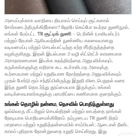
அமைப்புக்காக வசதியை தியாகம் செய்யும் சூட்களால்
சோர்வடைந்திருக்கிறீர்களா? ஹேபே கெய்போ உயர்தர துணிநூல்,
எங்கள் மேம்பட்ட
TR சூட்டிங் துணி
– டெரிலீன் (பாலியஸ்டர்)
மற்றும் ரேயான் ஆகியவற்றின் நுண்ணிய கலவையானது
வடிவமைப்பு மற்றும் செயல்பாட்டிற்கு ஏற்ற சீர்திருத்தத்தை
வழங்குகிறது. இதன் இயல்பான 2-வழி ஸ்ட்ரெட்ச் காரணமாக
அசாதாரணமான இயக்க சுதந்திரத்தை அனுபவிக்கவும்,
சுருக்கங்களுக்கு எதிராக கூட கூச்சலிடாத அளவுக்கு
கூர்மையான மற்றும் உறுதியான தோற்றத்தை அனுபவிக்கவும்.
முதல் போர்டு ரூம் சந்திப்பிலிருந்து இறுதி விடைபெறுதல் வரை
இந்த துணி தொடர்ந்து தூய்மையாக இருக்கும், உங்கள்
வாடிக்கையாளர்களுக்கு பராமரிப்பை கணிசமாக குறைக்கும்.
உங்கள் தொழில் நன்மை, நெசவில் பொதிந்துள்ளது
ஒவ்வொரு மீட்டரிலும் செயல்திறன் மற்றும் லாபத்தை நாங்கள்
நேரடியாக பொறியமைக்கிறோம். நம்முடைய TR துணி நிறம்
மாறாமை மற்றும் உறுதித்தன்மையில் சாம்பியன்; ஆடைகள் நீண்ட
காலம் புதிதாக தோன்றுவதை உறுதி செய்கிறது. இது