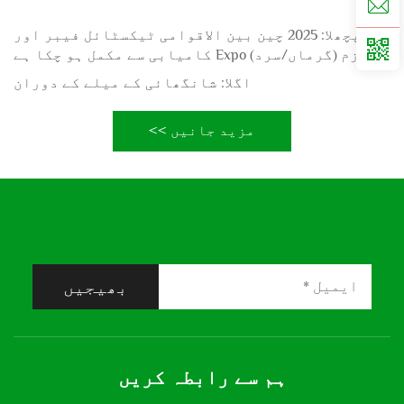
پچھلا:
2025 چین بین الاقوامی ٹیکسٹائل فیبر اور
لوازم (گرماں/سرد) Expo کامیابی سے مکمل ہو چکا ہے
اگلا:
شانگھائی کے میلے کے دوران
مزید جانیں >>
بھیجیں
ہم سے رابطہ کریں