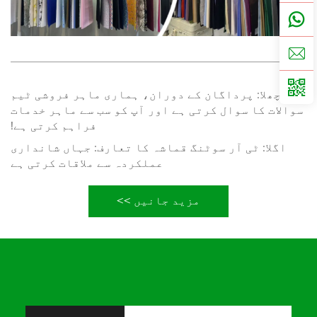
پچھلا:
پرداگان کے دوران، ہماری ماہر فروشی ٹیم
سوالات کا سوال کرتی ہے اور آپ کو سب سے ماہر خدمات
فراہم کرتی ہے!
اگلا:
ٹی آر سوٹنگ قماشہ کا تعارف: جہاں شانداری
عملکردہ سے ملاقات کرتی ہے
مزید جانیں >>