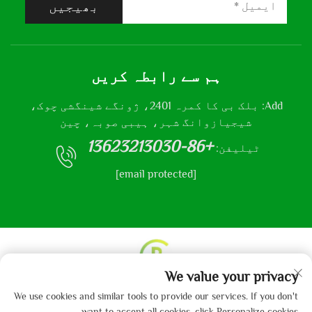
بھیجیں
ہم سے رابطہ کریں
Add: بلک بی کا کمرہ 2401، ژونگے شینگشی چوک،
شیجیازوانگ شہر، ہیبی صوبہ، چین
+86-13623213030
ٹیلیفن:
[email protected]
We value your privacy
کاپی رائٹ © 2013-2024 بذریعہ ہی بی گائی بو
We use cookies and similar tools to provide our services. If you don't
ٹیکسٹائل کمپنی لمیٹڈ
پرائیسیسی پالیسی
want to accept all cookies, click Personalize cookies.