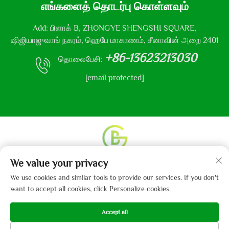
எங்களைத் தொடர்பு கொள்ளவும்
Add: பிளாக் B, ZHONGYE SHENGSHI SQUARE,
ஷிஜியாஜுவாங் நகரம், ஹெபே மாகாணம், சீனாவின் அறை 2401
+86-13623213030
தொலைபேசி:
[email protected]
We value your privacy
உரிமை தொடர்பான அனைத்து உரிமைகளும் © 2013-2024
ஹெபே கைபோ துணி நிறுவனம், லிமிடெட் என்னும்
We use cookies and similar tools to provide our services. If you don't
நிறுவனத்திற்கு உடையது.
தனியுரிமைக் கொள்கை
want to accept all cookies, click Personalize cookies.
Accept all