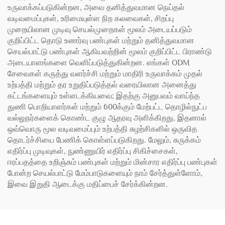
உருவாக்கப்படுகின்றன, அவை தனித்துவமான நெய்தல்
வடிவமைப்புகள், உரிமையுள்ள நிற கலவைகள், சிறப்பு
முறையிலான முடிவு செயல்முறைகள் மூலம் அடையப்படும்
குறிப்பிட்ட தொடு உணர்வு பண்புகள் மற்றும் தனித்துவமான
செயல்பாட்டு பண்புகள் ஆகியவற்றின் மூலம் குறிப்பிட்ட பிராண்டு
அடையாளங்களை வெளிப்படுத்துகின்றன. எங்கள் ODM
சேவைகள் கருத்து வளர்ச்சி மற்றும் மாதிரி உருவாக்கம் முதல்
உற்பத்தி மற்றும் தர உறுதிப்படுத்தல் வரையிலான அனைத்து
கட்டங்களையும் உள்ளடக்கியவை; இதற்கு அனுபவம் வாய்ந்த
துணி பொறியாளர்கள் மற்றும் 600க்கும் மேற்பட்ட தொழில்நுட்ப
வல்லுநர்களைக் கொண்ட குழு ஆதரவு அளிக்கிறது, இதனால்
ஒவ்வொரு மூல வடிவமைப்பும் உற்பத்தி சுழற்சிகளில் ஒருவித
தொடர்ச்சியை பேணிக் கொள்ளப்படுகிறது. மேலும், சுருக்கம்
எதிர்ப்பு முடிவுகள், நுண்ணுயிர் எதிர்ப்பு சிகிச்சைகள்,
ஈரப்பதத்தை உறிஞ்சும் பண்புகள் மற்றும் மின்சார எதிர்ப்பு பண்புகள்
போன்ற செயல்பாட்டு மேம்பாடுகளையும் நாம் சேர்த்துள்ளோம்,
இவை இறுதி ஆடைக்கு மதிப்பைச் சேர்க்கின்றன.