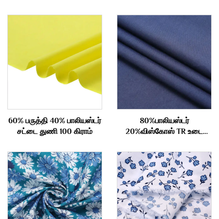
60% பருத்தி 40% பாலியஸ்டர்
80%பாலியஸ்டர்
சட்டை துணி 100 கிராம்
20%விஸ்கோஸ் TR உடை
துணி 210gm