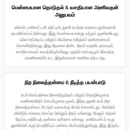
மென்மையான தொடுதல் & வசதியான அணிவதன்
அனுபவம்
எங்கள் பாலிகாட்டன் ஷர்ட்டிங் துணி உயர்தர கலவை நூல்களால்
தயாரிக்கப்பட்டுள்ளது; இது மென்மையானது மற்றும் நுண்ணியது,
நல்ல ஈரப்பிடிப்பு மற்றும் வியர்வை உறிஞ்சும் தன்மையைக்
கொண்டுள்ளது. இது தோலை நீண்ட நேரம் வறண்டதாகவும்,
வசதியாகவும் வைத்திருக்கிறது; சூடும் ஈரப்பதமும் நிறைந்த
வானிலையில் கூட இறுக்கமான உணர்வு ஏற்படாது.
நிற நிலைத்தன்மை & நீடித்த பயன்பாடு
உயர் வெப்பநிலை நிலைநிறுத்தம் மற்றும் தொழில்முறை
வண்ணமிடும் செயல்முறை மூலம், இந்த துணி உயர் நிற
நிலைத்தன்மை (4-ஆம் வகைக்கு மேல்) கொண்டது; மீண்டும்
மீண்டும் சலவை செய்த பின்னும் நிறம் மங்காது; மேலும் அதன்
தேய்வு எதிர்ப்புத் தன்மை நன்றாக உள்ளது. பாலியெஸ்டர் கூறு
துணியின் சுருட்டு எதிர்ப்புப் பண்பை மேம்படுத்துகிறது, இது இரும்பு