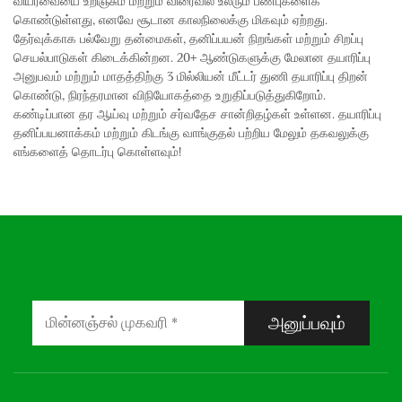
வியர்வையை உறிஞ்சும் மற்றும் விரைவில் உலரும் பண்புகளைக்
கொண்டுள்ளது, எனவே சூடான காலநிலைக்கு மிகவும் ஏற்றது.
தேர்வுக்காக பல்வேறு தன்மைகள், தனிப்பயன் நிறங்கள் மற்றும் சிறப்பு
செயல்பாடுகள் கிடைக்கின்றன. 20+ ஆண்டுகளுக்கு மேலான தயாரிப்பு
அனுபவம் மற்றும் மாதத்திற்கு 3 மில்லியன் மீட்டர் துணி தயாரிப்பு திறன்
கொண்டு, நிரந்தரமான விநியோகத்தை உறுதிப்படுத்துகிறோம்.
கண்டிப்பான தர ஆய்வு மற்றும் சர்வதேச சான்றிதழ்கள் உள்ளன. தயாரிப்பு
தனிப்பயனாக்கம் மற்றும் கிடங்கு வாங்குதல் பற்றிய மேலும் தகவலுக்கு
எங்களைத் தொடர்பு கொள்ளவும்!
அனுப்பவும்