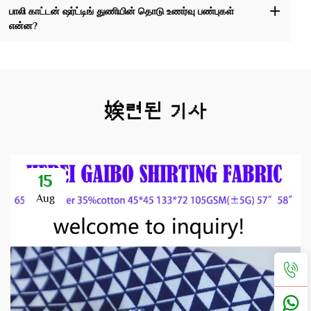
பாலி காட்டன் ஷர்ட்டிங் துணியின் தொடு உணர்வு பண்புகள்
என்ன?
娭련된 기사
15
Aug