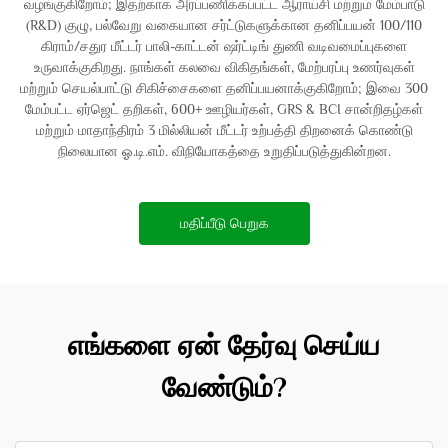
வழங்குகிறோம்; இதற்காக அர்ப்பணிக்கப்பட்ட ஆராய்சி மற்றும் மேம்பாடு
(R&D) குழு, பல்வேறு வகையான சர்ட்டுகளுக்கான தனிப்பயன் 100/110
கிராம்/சதுர மீட்டர் பாலி-காட்டன் ஷர்ட்டிங் துணி வடிவமைப்புகளை
உருவாக்குகிறது. நாங்கள் கலவை விகிதங்கள், மேற்பரப்பு உணர்வுகள்
மற்றும் செயல்பாட்டு சிகிச்சைகளை தனிப்பயனாக்குகிறோம்; இவை 300
மேம்பட்ட ஏர்ஜெட் தறிகள், 600+ ஊழியர்கள், GRS & BCI சான்றிதழ்கள்
மற்றும் மாதாந்திரம் 3 மில்லியன் மீட்டர் உற்பத்தி திறனைக் கொண்டு
நிலையான ஓ.டி.எம். விநியோகத்தை உறுதிப்படுத்துகின்றன.
மதிப்பீடு பெறுக
எங்களை ஏன் தேர்வு செய்ய
வேண்டும்?